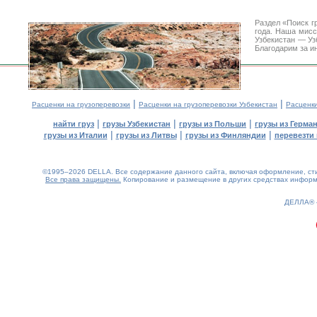
Раздел «Поиск г
года. Наша мис
Узбекистан — Уз
Благодарим за и
|
|
Расценки на грузоперевозки
Расценки на грузоперевозки Узбекистан
Расценк
|
|
|
найти груз
грузы Узбекистан
грузы из Польши
грузы из Герма
|
|
|
грузы из Италии
грузы из Литвы
грузы из Финляндии
перевезти 
©1995–2026 DELLA. Все содержание данного сайта, включая оформление, стил
Все права защищены.
Копирование и размещение в других средствах информа
0.18(aws4)
080826-16:52:35
ДЕЛЛА®