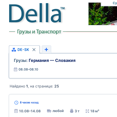
Су
DE-SK
Грузы:
Германия — Словакия
08.08–08.10
Найдено
1
, на странице:
25
8 часов
назад
любой
10.08–14.08
3 т
18 м³