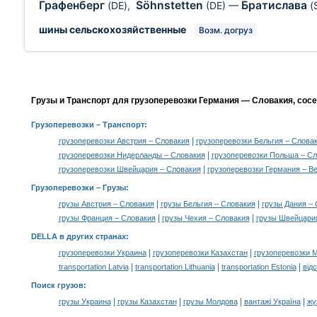
Графенберг
Söhnstetten
Братислава
(DE)
,
(DE)
—
(
шины сельскохозяйственные
Возм. догруз
Грузы и Транспорт для грузоперевозки Германия — Словакия, сос
Грузоперевозки
– Транспорт:
|
грузоперевозки Австрия – Словакия
грузоперевозки Бельгия – Слова
|
грузоперевозки Нидерланды – Словакия
грузоперевозки Польша – Сл
|
грузоперевозки Швейцария – Словакия
грузоперевозки Германия – В
Грузоперевозки –
Грузы
:
|
|
грузы Австрия – Словакия
грузы Бельгия – Словакия
грузы Дания –
|
|
грузы Франция – Словакия
грузы Чехия – Словакия
грузы Швейцари
DELLA в других странах
:
|
|
грузоперевозки Украина
грузоперевозки Казахстан
грузоперевозки 
|
|
|
transportation Latvia
transportation Lithuania
transportation Estonia
від
Поиск грузов
:
|
|
|
|
грузы Украина
грузы Казахстан
грузы Молдова
вантажі Україна
жү