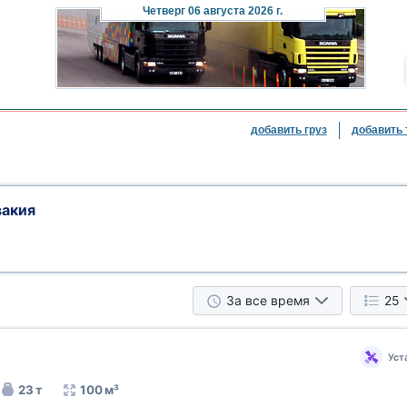
Четверг
06 августа 2026 г.
добавить груз
добавить 
вакия
За все время
25
Уст
23 т
100 м³