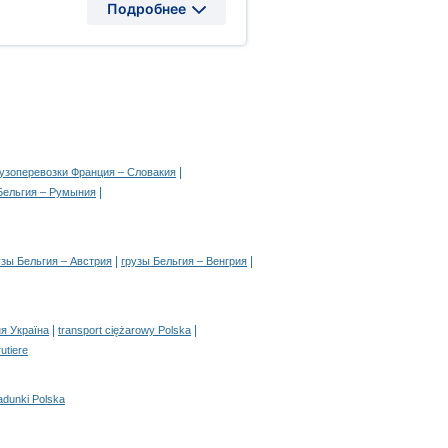
Подробнее
|
рузоперевозки Франция – Словакия
|
Бельгия – Румыния
|
|
узы Бельгия – Австрия
грузы Бельгия – Венгрия
|
|
я Україна
transport ciężarowy Polska
rutiere
adunki Polska