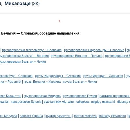
Михаловце
)
,
(SK)
1
и Бельгия — Словакия, соседние направления:
|
|
|
грузоперевозки Люксембург – Словакия
грузоперевозки Нидерланды – Словакия
г
|
|
рузоперевозки Бельгия – Венгрия
грузоперевозки Бельгия – Польша
грузоперевозки 
рузоперевозки Бельгия – Чехия
|
|
|
юксембург – Словакия
грузы Нидерланды – Словакия
грузы Франция – Словакия
гр
|
|
гия – Румыния
грузы Бельгия – Украина
грузы Бельгия – Чехия
|
|
|
озки Казахстан
грузоперевозки Молдова
грузоперевозки Грузия
вантажні перевезенн
|
|
|
|
huania
transportation Estonia
відстані між містами
odległości między miastami
distanţe 
|
|
|
|
|
зы Молдова
вантажі Україна
жүктер Қазақстан
marfuri Moldova
náklady Slovensko
ł