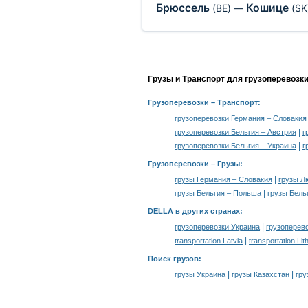
Брюссель
Кошице
(BE)
—
(SK
Грузы и Транспорт для грузоперевозк
Грузоперевозки
– Транспорт:
грузоперевозки Германия – Словакия
|
грузоперевозки Бельгия – Австрия
г
|
грузоперевозки Бельгия – Украина
г
Грузоперевозки –
Грузы
:
|
грузы Германия – Словакия
грузы Л
|
грузы Бельгия – Польша
грузы Бель
DELLA в других странах
:
|
грузоперевозки Украина
грузоперев
|
transportation Latvia
transportation Lit
Поиск грузов
:
|
|
грузы Украина
грузы Казахстан
гру