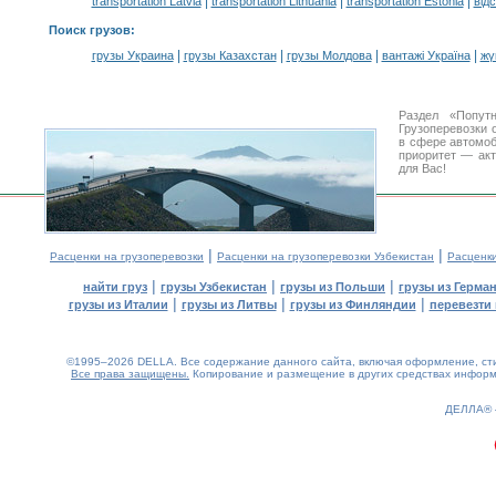
|
|
|
transportation Latvia
transportation Lithuania
transportation Estonia
від
Поиск грузов
:
|
|
|
|
грузы Украина
грузы Казахстан
грузы Молдова
вантажі Україна
жү
Раздел «Попут
Грузоперевозки 
в сфере автомо
приоритет — акт
для Вас!
|
|
Расценки на грузоперевозки
Расценки на грузоперевозки Узбекистан
Расценк
|
|
|
найти груз
грузы Узбекистан
грузы из Польши
грузы из Герма
|
|
|
грузы из Италии
грузы из Литвы
грузы из Финляндии
перевезти 
©1995–2026 DELLA. Все содержание данного сайта, включая оформление, стил
Все права защищены.
Копирование и размещение в других средствах информа
0.16(aws4)
060826-15:45:56
ДЕЛЛА®