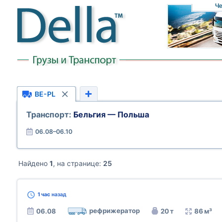
Че
BE-PL
Транспорт:
Бельгия — Польша
06.08–06.10
Найдено
1
, на странице:
25
1 час
назад
рефрижератор
06.08
20 т
86 м³