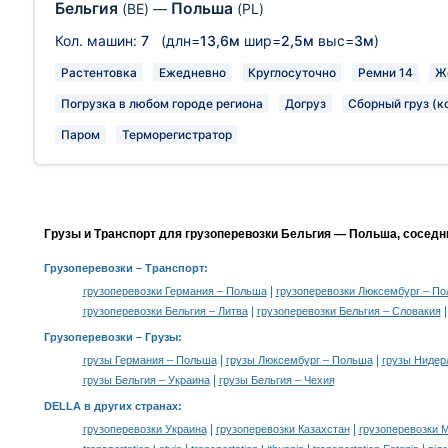
Бельгия
Польша
(BE)
—
(PL)
Кол. машин:
7
(длн=
13,6м
шир=
2,5м
выс=
3м
)
Растентовка
Ежедневно
Круглосуточно
Ремни 14
Ж
Погрузка в любом городе региона
Догруз
Сборный груз (к
Паром
Терморегистратор
Грузы и Транспорт для грузоперевозки Бельгия — Польша, соседн
Грузоперевозки
– Транспорт:
|
грузоперевозки Германия – Польша
грузоперевозки Люксембург – П
|
грузоперевозки Бельгия – Литва
грузоперевозки Бельгия – Словакия
Грузоперевозки –
Грузы
:
|
|
грузы Германия – Польша
грузы Люксембург – Польша
грузы Нидер
|
грузы Бельгия – Украина
грузы Бельгия – Чехия
DELLA в других странах
:
|
|
грузоперевозки Украина
грузоперевозки Казахстан
грузоперевозки 