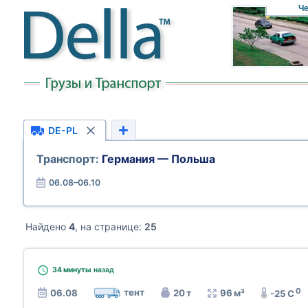
Че
DE-PL
Транспорт:
Германия — Польша
06.08–06.10
Найдено
4
, на странице:
25
34 минуты
назад
0
тент
06.08
20 т
96 м³
-25 C