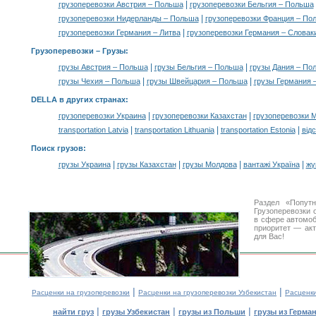
|
грузоперевозки Австрия – Польша
грузоперевозки Бельгия – Польша
|
грузоперевозки Нидерланды – Польша
грузоперевозки Франция – По
|
грузоперевозки Германия – Литва
грузоперевозки Германия – Словак
Грузоперевозки –
Грузы
:
|
|
грузы Австрия – Польша
грузы Бельгия – Польша
грузы Дания – По
|
|
грузы Чехия – Польша
грузы Швейцария – Польша
грузы Германия 
DELLA в других странах
:
|
|
грузоперевозки Украина
грузоперевозки Казахстан
грузоперевозки 
|
|
|
transportation Latvia
transportation Lithuania
transportation Estonia
від
Поиск грузов
:
|
|
|
|
грузы Украина
грузы Казахстан
грузы Молдова
вантажі Україна
жү
Раздел «Попут
Грузоперевозки 
в сфере автомо
приоритет — акт
для Вас!
|
|
Расценки на грузоперевозки
Расценки на грузоперевозки Узбекистан
Расценк
|
|
|
найти груз
грузы Узбекистан
грузы из Польши
грузы из Герма