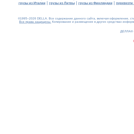
|
|
|
грузы из Италии
грузы из Литвы
грузы из Финляндии
перевезти 
©1995–2026 DELLA. Все содержание данного сайта, включая оформление, стил
Все права защищены.
Копирование и размещение в других средствах информа
0.12(aws4)
060826-08:10:18
ДЕЛЛА®