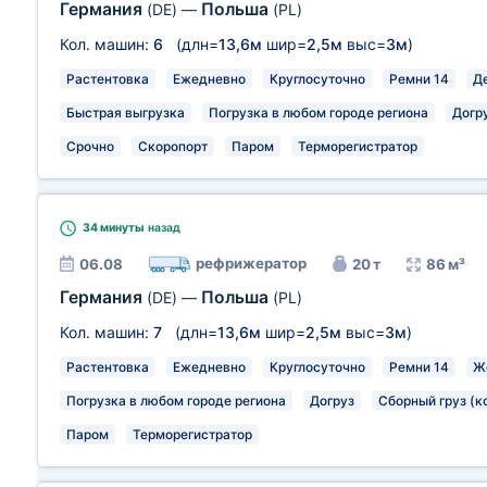
Германия
Польша
(DE)
—
(PL)
Кол. машин:
6
(длн=
13,6м
шир=
2,5м
выс=
3м
)
Растентовка
Ежедневно
Круглосуточно
Ремни 14
Д
Быстрая выгрузка
Погрузка в любом городе региона
Догр
Срочно
Скоропорт
Паром
Терморегистратор
34 минуты
назад
рефрижератор
06.08
20 т
86 м³
Германия
Польша
(DE)
—
(PL)
Кол. машин:
7
(длн=
13,6м
шир=
2,5м
выс=
3м
)
Растентовка
Ежедневно
Круглосуточно
Ремни 14
Ж
Погрузка в любом городе региона
Догруз
Сборный груз (к
Паром
Терморегистратор