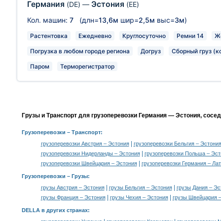
Германия
Эстония
(DE)
—
(EE)
Кол. машин:
7
(длн=
13,6м
шир=
2,5м
выс=
3м
)
Растентовка
Ежедневно
Круглосуточно
Ремни 14
Ж
Погрузка в любом городе региона
Догруз
Сборный груз (к
Паром
Терморегистратор
Грузы и Транспорт для грузоперевозки Германия — Эстония, сосе
Грузоперевозки
– Транспорт:
|
грузоперевозки Австрия – Эстония
грузоперевозки Бельгия – Эстони
|
грузоперевозки Нидерланды – Эстония
грузоперевозки Польша – Эст
|
грузоперевозки Швейцария – Эстония
грузоперевозки Германия – Ла
Грузоперевозки –
Грузы
:
|
|
грузы Австрия – Эстония
грузы Бельгия – Эстония
грузы Дания – Эс
|
|
грузы Франция – Эстония
грузы Чехия – Эстония
грузы Швейцария 
DELLA в других странах
: