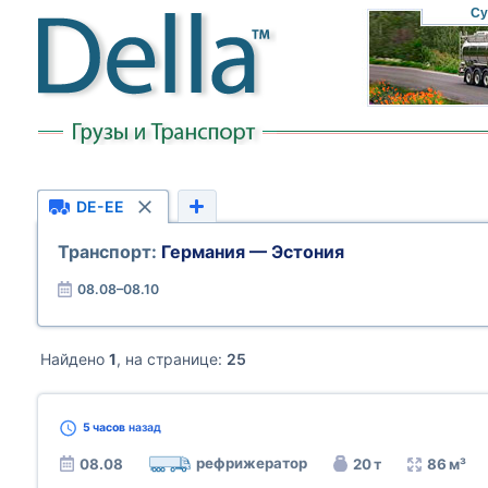
Су
DE-EE
Транспорт:
Германия — Эстония
08.08–08.10
Найдено
1
, на странице:
25
5 часов
назад
рефрижератор
08.08
20 т
86 м³