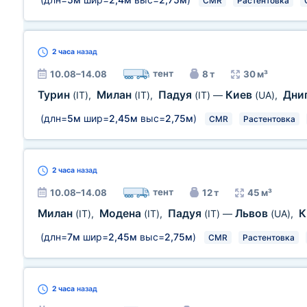
CMR
Растентовка
2 часа
назад
тент
10.08–14.08
8 т
30 м³
Турин
Милан
Падуя
Киев
Дни
(IT)
,
(IT)
,
(IT)
—
(UA)
,
(длн=
5м
шир=
2,45м
выс=
2,75м
)
CMR
Растентовка
2 часа
назад
тент
10.08–14.08
12 т
45 м³
Милан
Модена
Падуя
Львов
К
(IT)
,
(IT)
,
(IT)
—
(UA)
,
(длн=
7м
шир=
2,45м
выс=
2,75м
)
CMR
Растентовка
2 часа
назад