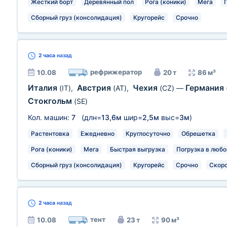
Жесткий борт
Деревянный пол
Рога (коники)
Мега
Сборный груз (консолидация)
Кругорейс
Срочно
2 часа
назад
рефрижератор
10.08
20 т
86 м³
Италия
Австрия
Чехия
Германия
(IT)
,
(AT)
,
(CZ)
—
Стокгольм
(SE)
Кол. машин:
7
(длн=
13,6м
шир=
2,5м
выс=
3м
)
Растентовка
Ежедневно
Круглосуточно
Обрешетка
Рога (коники)
Мега
Быстрая выгрузка
Погрузка в любо
Сборный груз (консолидация)
Кругорейс
Срочно
Скор
2 часа
назад
тент
10.08
23 т
90 м³