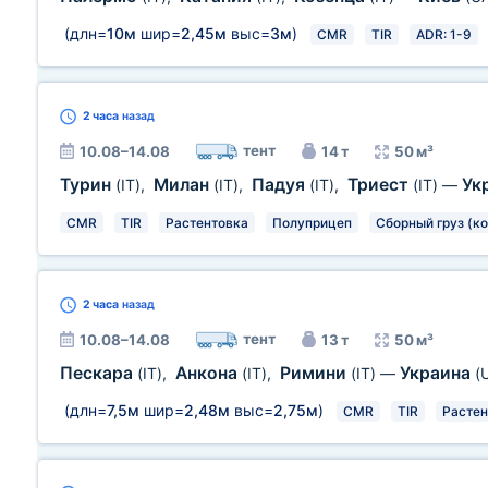
(длн=
10м
шир=
2,45м
выс=
3м
)
CMR
TIR
ADR: 1-9
2 часа
назад
тент
10.08–14.08
14 т
50 м³
Турин
Милан
Падуя
Триест
Ук
(IT)
,
(IT)
,
(IT)
,
(IT)
—
CMR
TIR
Растентовка
Полуприцеп
Сборный груз (к
2 часа
назад
тент
10.08–14.08
13 т
50 м³
Пескара
Анкона
Римини
Украина
(IT)
,
(IT)
,
(IT)
—
(
(длн=
7,5м
шир=
2,48м
выс=
2,75м
)
CMR
TIR
Растен