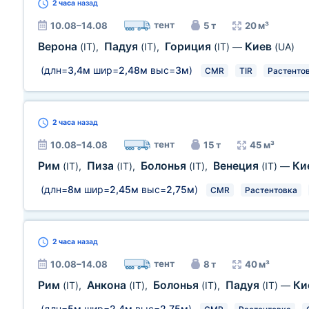
2 часа
назад
тент
10.08–14.08
5 т
20 м³
Верона
Падуя
Гориция
Киев
(IT)
,
(IT)
,
(IT)
—
(UA)
(длн=
3,4м
шир=
2,48м
выс=
3м
)
CMR
TIR
Растенто
2 часа
назад
тент
10.08–14.08
15 т
45 м³
Рим
Пиза
Болонья
Венеция
Ки
(IT)
,
(IT)
,
(IT)
,
(IT)
—
(длн=
8м
шир=
2,45м
выс=
2,75м
)
CMR
Растентовка
2 часа
назад
тент
10.08–14.08
8 т
40 м³
Рим
Анкона
Болонья
Падуя
Ки
(IT)
,
(IT)
,
(IT)
,
(IT)
—
(длн=
5м
шир=
2,4м
выс=
2,75м
)