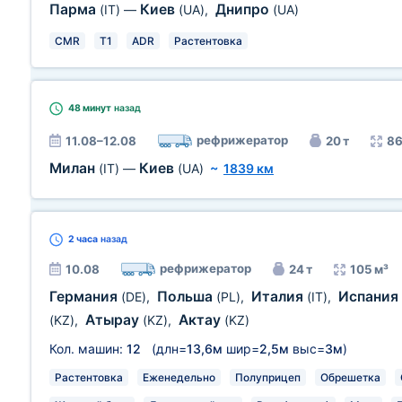
Парма
Киев
Днипро
(IT)
—
(UA)
,
(UA)
CMR
T1
ADR
Растентовка
48 минут
назад
рефрижератор
11.08–12.08
20 т
86
Милан
Киев
(IT)
—
(UA)
~
1839 км
2 часа
назад
рефрижератор
10.08
24 т
105 м³
Германия
Польша
Италия
Испания
(DE)
,
(PL)
,
(IT)
,
Атырау
Актау
(KZ)
,
(KZ)
,
(KZ)
Кол. машин:
12
(длн=
13,6м
шир=
2,5м
выс=
3м
)
Растентовка
Еженедельно
Полуприцеп
Обрешетка