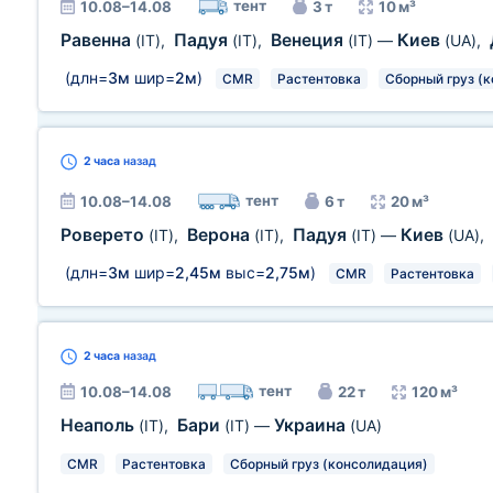
тент
10.08–14.08
3 т
10 м³
Равенна
Падуя
Венеция
Киев
(IT)
,
(IT)
,
(IT)
—
(UA)
,
(длн=
3м
шир=
2м
)
CMR
Растентовка
Сборный груз (
2 часа
назад
тент
10.08–14.08
6 т
20 м³
Роверето
Верона
Падуя
Киев
(IT)
,
(IT)
,
(IT)
—
(UA)
,
(длн=
3м
шир=
2,45м
выс=
2,75м
)
CMR
Растентовка
2 часа
назад
тент
10.08–14.08
22 т
120 м³
Неаполь
Бари
Украина
(IT)
,
(IT)
—
(UA)
CMR
Растентовка
Сборный груз (консолидация)