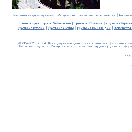
|
|
Расценки на грузоперевозки
Расценки на грузоперевозки Узбекистан
Расценк
|
|
|
найти груз
грузы Узбекистан
грузы из Польши
грузы из Герма
|
|
|
грузы из Италии
грузы из Литвы
грузы из Финляндии
перевезти 
©1995–2026 DELLA. Все содержание данного сайта, включая оформление, стил
Все права защищены.
Копирование и размещение в других средствах информа
0.19(aws3)
100826-16:18:09
ДЕЛЛА®