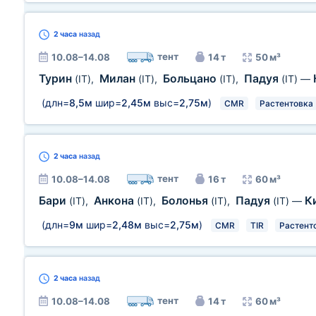
2 часа
назад
тент
10.08–14.08
14 т
50 м³
Турин
Милан
Больцано
Падуя
(IT)
,
(IT)
,
(IT)
,
(IT)
—
(длн=
8,5м
шир=
2,45м
выс=
2,75м
)
CMR
Растентовка
2 часа
назад
тент
10.08–14.08
16 т
60 м³
Бари
Анкона
Болонья
Падуя
К
(IT)
,
(IT)
,
(IT)
,
(IT)
—
(длн=
9м
шир=
2,48м
выс=
2,75м
)
CMR
TIR
Растент
2 часа
назад
тент
10.08–14.08
14 т
60 м³