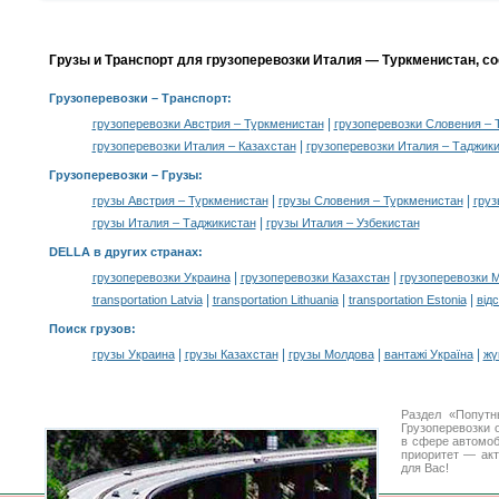
Грузы и Транспорт для грузоперевозки Италия — Туркменистан, с
Грузоперевозки
– Транспорт:
|
грузоперевозки Австрия – Туркменистан
грузоперевозки Словения – 
|
грузоперевозки Италия – Казахстан
грузоперевозки Италия – Таджик
Грузоперевозки –
Грузы
:
|
|
грузы Австрия – Туркменистан
грузы Словения – Туркменистан
груз
|
грузы Италия – Таджикистан
грузы Италия – Узбекистан
DELLA в других странах
:
|
|
грузоперевозки Украина
грузоперевозки Казахстан
грузоперевозки 
|
|
|
transportation Latvia
transportation Lithuania
transportation Estonia
від
Поиск грузов
:
|
|
|
|
грузы Украина
грузы Казахстан
грузы Молдова
вантажі Україна
жү
Раздел «Попутн
Грузоперевозки 
в сфере автомо
приоритет — акт
для Вас!