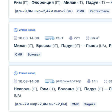
Рим
Флоренция
Милан
Падуя
(IT)
,
(IT)
,
(IT)
,
(IT)
—
(длн=
9,8м
шир=
2,47м
выс=
2,8м
)
CMR
Растентовка
2 часа
назад
тент
10.08–14.08
22 т
86 м³
Милан
Брешиа
Падуя
Львов
Р
(IT)
,
(IT)
,
(IT)
—
(UA)
,
CMR
Боковая
2 часа
назад
рефрижератор
10.08–14.08
14 т
6
Неаполь
Рим
Болонья
Падуя
Л
(IT)
,
(IT)
,
(IT)
,
(IT)
—
(UA)
(длн=
7м
шир=
2,4м
выс=
2,6м
)
CMR
Задняя