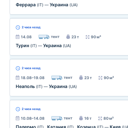
Феррара
Украина
(IT)
—
(UA)
2 часа
назад
тент
14.08
23 т
90 м³
Турин
Украина
(IT)
—
(UA)
2 часа
назад
тент
18.08–19.08
23 т
90 м³
Неаполь
Украина
(IT)
—
(UA)
2 часа
назад
тент
10.08–14.08
16 т
80 м³
Палермо
Катания
Козенца
Киев
(IT)
,
(IT)
,
(IT)
—
(U