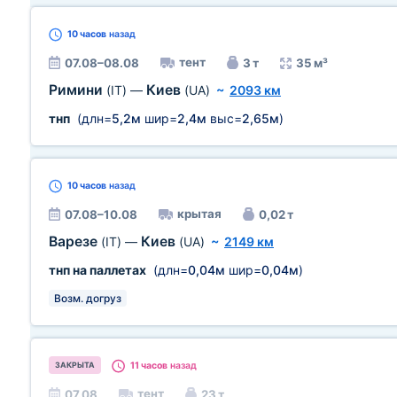
10 часов
назад
тент
07.08–08.08
3 т
35 м³
Римини
Киев
(IT)
—
(UA)
~
2093 км
тнп
(длн=
5,2м
шир=
2,4м
выс=
2,65м
)
10 часов
назад
крытая
07.08–10.08
0,02 т
Варезе
Киев
(IT)
—
(UA)
~
2149 км
тнп на паллетах
(длн=
0,04м
шир=
0,04м
)
Возм. догруз
11 часов
назад
ЗАКРЫТА
тент
07.08
23 т