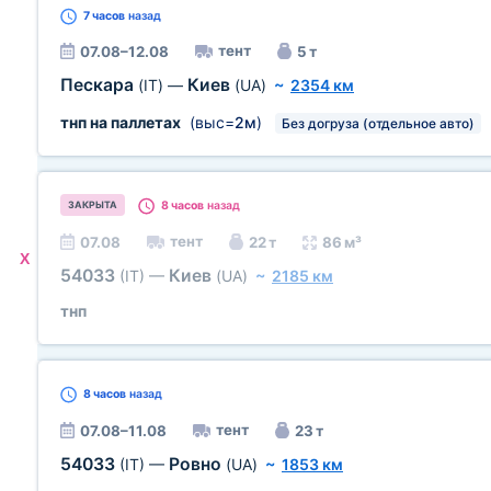
7 часов
назад
тент
07.08–12.08
5 т
Пескара
Киев
(IT)
—
(UA)
~
2354 км
тнп на паллетах
(выс=
2м
)
Без догруза (отдельное авто)
8 часов
назад
ЗАКРЫТА
тент
07.08
22 т
86 м³
X
54033
Киев
(IT)
—
(UA)
~
2185 км
тнп
8 часов
назад
тент
07.08–11.08
23 т
54033
Ровно
(IT)
—
(UA)
~
1853 км