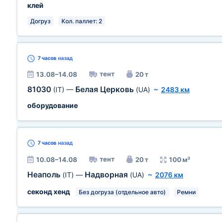
клей
Догруз
Кол. паллет: 2
7 часов
назад
тент
13.08–14.08
20 т
81030
Белая Церковь
(IT)
—
(UA)
~
2483 км
оборудование
7 часов
назад
тент
10.08–14.08
20 т
100 м³
Неаполь
Надворная
(IT)
—
(UA)
~
2076 км
секонд хенд
Без догруза (отдельное авто)
Ремни