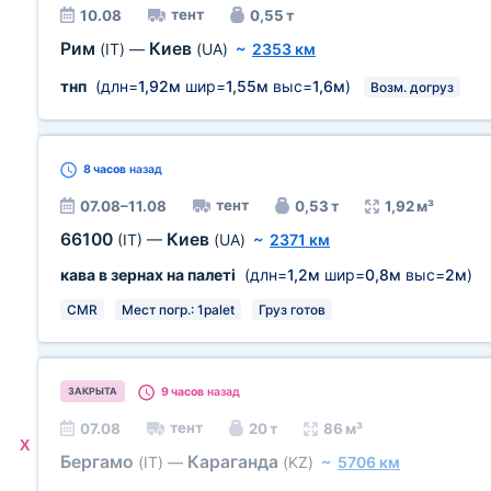
тент
10.08
0,55 т
Рим
Киев
(IT)
—
(UA)
~
2353 км
тнп
(длн=
1,92м
шир=
1,55м
выс=
1,6м
)
Возм. догруз
8 часов
назад
тент
07.08–11.08
0,53 т
1,92 м³
66100
Киев
(IT)
—
(UA)
~
2371 км
кава в зернах на палеті
(длн=
1,2м
шир=
0,8м
выс=
2м
)
CMR
Мест погр.: 1palet
Груз готов
9 часов
назад
ЗАКРЫТА
тент
07.08
20 т
86 м³
X
Бергамо
Караганда
(IT)
—
(KZ)
~
5706 км