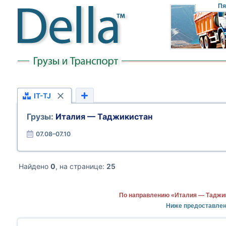
Пя
IT-TJ
Грузы:
Италия — Таджикистан
07.08–07.10
Найдено
0
, на странице:
25
По направлению «Италия — Таджик
Ниже предоставлен