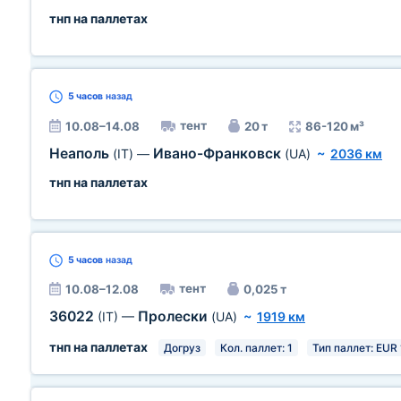
тнп на паллетах
5 часов
назад
тент
10.08–14.08
20 т
86-120 м³
Неаполь
Ивано-Франковск
(IT)
—
(UA)
~
2036 км
тнп на паллетах
5 часов
назад
тент
10.08–12.08
0,025 т
36022
Пролески
(IT)
—
(UA)
~
1919 км
тнп на паллетах
Догруз
Кол. паллет: 1
Тип паллет: EUR 