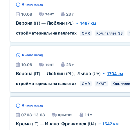
6 часов
назад
тент
10.08
23 т
Верона
Люблин
(IT)
—
(PL)
~
1487 км
стройматериалы на паллетах
CMR
Кол. паллет: 33
6 часов
назад
тент
10.08
23 т
Верона
Люблин
Львов
(IT)
—
(PL)
,
(UA)
~
1704 км
стройматериалы на паллетах
CMR
EKMT
Кол. палл
6 часов
назад
крытая
07.08–13.08
1,1 т
Крема
Ивано-Франковск
(IT)
—
(UA)
~
1542 км