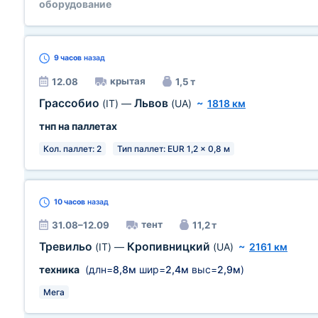
оборудование
9 часов
назад
крытая
12.08
1,5 т
Грассобио
Львов
(IT)
—
(UA)
~
1818 км
тнп на паллетах
Кол. паллет: 2
Тип паллет: EUR 1,2 x 0,8 м
10 часов
назад
тент
31.08–12.09
11,2 т
Тревильо
Кропивницкий
(IT)
—
(UA)
~
2161 км
техника
(длн=
8,8м
шир=
2,4м
выс=
2,9м
)
Мега