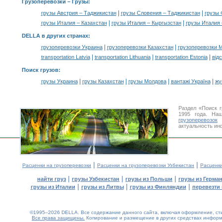
Грузоперевозки –
Грузы
:
|
|
грузы Австрия – Таджикистан
грузы Словения – Таджикистан
грузы 
|
|
грузы Италия – Казахстан
грузы Италия – Кыргызстан
грузы Италия 
DELLA в других странах
:
|
|
грузоперевозки Украина
грузоперевозки Казахстан
грузоперевозки 
|
|
|
transportation Latvia
transportation Lithuania
transportation Estonia
від
Поиск грузов
:
|
|
|
|
грузы Украина
грузы Казахстан
грузы Молдова
вантажі Україна
жү
Раздел «Поиск 
1995 года. На
грузоперевозок
У
актуальность ин
|
|
Расценки на грузоперевозки
Расценки на грузоперевозки Узбекистан
Расценк
|
|
|
найти груз
грузы Узбекистан
грузы из Польши
грузы из Герма
|
|
|
грузы из Италии
грузы из Литвы
грузы из Финляндии
перевезти 
©1995–2026 DELLA. Все содержание данного сайта, включая оформление, стил
Все права защищены.
Копирование и размещение в других средствах информа