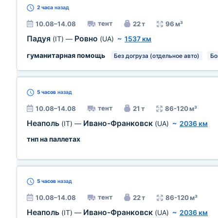
2 часа
назад
тент
10.08–14.08
22 т
96 м³
Падуя
Ровно
(IT)
—
(UA)
~
1537 км
гуманитарная помощь
Без догруза (отдельное авто)
Бо
5 часов
назад
тент
10.08–14.08
21 т
86-120 м³
Неаполь
Ивано-Франковск
(IT)
—
(UA)
~
2036 км
тнп на паллетах
5 часов
назад
тент
10.08–14.08
22 т
86-120 м³
Неаполь
Ивано-Франковск
(IT)
—
(UA)
~
2036 км