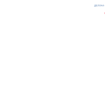
0.25(aws3)
070826-22:28:51
ДЕЛЛА®