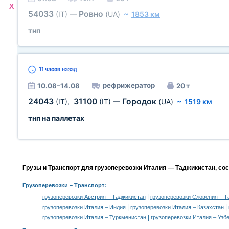
X
54033
Ровно
(IT)
—
(UA)
~
1853 км
тнп
11 часов
назад
рефрижератор
10.08–14.08
20 т
24043
31100
Городок
(IT)
,
(IT)
—
(UA)
~
1519 км
тнп на паллетах
Грузы и Транспорт для грузоперевозки Италия — Таджикистан, со
Грузоперевозки
– Транспорт:
|
грузоперевозки Австрия – Таджикистан
грузоперевозки Словения – Т
|
|
грузоперевозки Италия – Индия
грузоперевозки Италия – Казахстан
|
грузоперевозки Италия – Туркменистан
грузоперевозки Италия – Узб