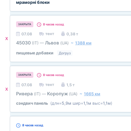
мраморні блоки
8 часов
назад
ЗАКРЫТА
тент
07.08
0,38 т
X
45030
Львов
(IT)
—
(UA)
~
1388 км
пищевые добавки
Догруз
8 часов
назад
ЗАКРЫТА
тент
07.08
1,5 т
X
Ривера
Коропуж
(IT)
—
(UA)
~
1665 км
сэндвич панель
(длн=
5,9м
шир=
1,1м
выс=
1,1м
)
8 часов
назад