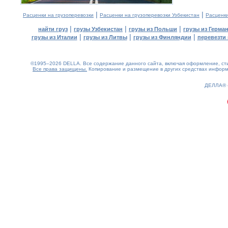
|
|
Расценки на грузоперевозки
Расценки на грузоперевозки Узбекистан
Расценк
|
|
|
найти груз
грузы Узбекистан
грузы из Польши
грузы из Герма
|
|
|
грузы из Италии
грузы из Литвы
грузы из Финляндии
перевезти 
©1995–2026 DELLA. Все содержание данного сайта, включая оформление, стил
Все права защищены.
Копирование и размещение в других средствах информа
0.25(aws3)
070826-18:03:52
ДЕЛЛА®