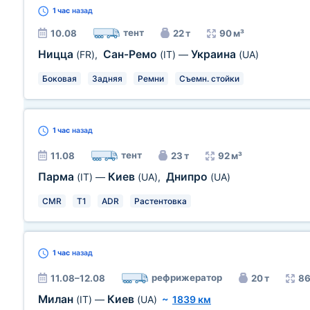
1 час
назад
тент
10.08
22 т
90 м³
Ницца
Сан-Ремо
Украина
(FR)
,
(IT)
—
(UA)
Боковая
Задняя
Ремни
Съемн. стойки
1 час
назад
тент
11.08
23 т
92 м³
Парма
Киев
Днипро
(IT)
—
(UA)
,
(UA)
CMR
T1
ADR
Растентовка
1 час
назад
рефрижератор
11.08–12.08
20 т
86
Милан
Киев
(IT)
—
(UA)
~
1839 км