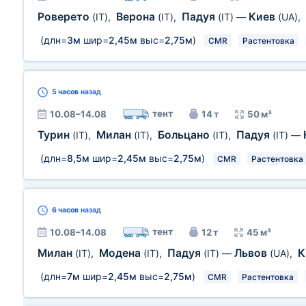
Роверето
Верона
Падуя
Киев
(IT)
,
(IT)
,
(IT)
—
(UA)
,
(длн=
3м
шир=
2,45м
выс=
2,75м
)
CMR
Растентовка
5 часов
назад
тент
10.08–14.08
14 т
50 м³
Турин
Милан
Больцано
Падуя
(IT)
,
(IT)
,
(IT)
,
(IT)
—
(длн=
8,5м
шир=
2,45м
выс=
2,75м
)
CMR
Растентовка
6 часов
назад
тент
10.08–14.08
12 т
45 м³
Милан
Модена
Падуя
Львов
К
(IT)
,
(IT)
,
(IT)
—
(UA)
,
(длн=
7м
шир=
2,45м
выс=
2,75м
)
CMR
Растентовка