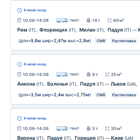
6 часов
назад
тент
10.08–14.08
14 т
60 м³
Рим
Флоренция
Милан
Падуя
(IT)
,
(IT)
,
(IT)
,
(IT)
—
(длн=
9,8м
шир=
2,47м
выс=
2,8м
)
CMR
Растентовка
6 часов
назад
тент
10.08–14.08
8 т
25 м³
Анкона
Болонья
Падуя
Львов
(IT)
,
(IT)
,
(IT)
—
(UA)
,
(длн=
3,5м
шир=
2,4м
выс=
2,75м
)
CMR
Растентовка
6 часов
назад
тент
10.08–14.08
5 т
20 м³
Верона
Падуя
Гориция
Киев
(IT)
,
(IT)
,
(IT)
—
(UA)