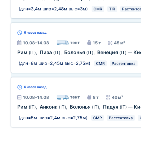
(длн=
3,4м
шир=
2,48м
выс=
3м
)
CMR
TIR
Растенто
6 часов
назад
тент
10.08–14.08
15 т
45 м³
Рим
Пиза
Болонья
Венеция
Ки
(IT)
,
(IT)
,
(IT)
,
(IT)
—
(длн=
8м
шир=
2,45м
выс=
2,75м
)
CMR
Растентовка
6 часов
назад
тент
10.08–14.08
8 т
40 м³
Рим
Анкона
Болонья
Падуя
Ки
(IT)
,
(IT)
,
(IT)
,
(IT)
—
(длн=
5м
шир=
2,4м
выс=
2,75м
)
CMR
Растентовка