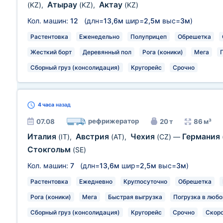
Атырау
Актау
(KZ)
,
(KZ)
,
(KZ)
Кол. машин:
12
(длн=
13,6м
шир=
2,5м
выс=
3м
)
Растентовка
Еженедельно
Полуприцеп
Обрешетка
Жесткий борт
Деревянный пол
Рога (коники)
Мега
Сборный груз (консолидация)
Кругорейс
Срочно
4 часа
назад
рефрижератор
07.08
20 т
86 м³
Италия
Австрия
Чехия
Германия
(IT)
,
(AT)
,
(CZ)
—
Стокгольм
(SE)
Кол. машин:
7
(длн=
13,6м
шир=
2,5м
выс=
3м
)
Растентовка
Ежедневно
Круглосуточно
Обрешетка
Рога (коники)
Мега
Быстрая выгрузка
Погрузка в любо
Сборный груз (консолидация)
Кругорейс
Срочно
Скор