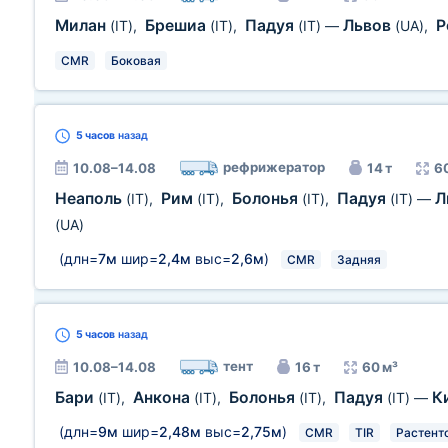
Милан
Брешиа
Падуя
Львов
Р
(IT)
,
(IT)
,
(IT)
—
(UA)
,
CMR
Боковая
5 часов
назад
рефрижератор
10.08–14.08
14 т
6
Неаполь
Рим
Болонья
Падуя
Л
(IT)
,
(IT)
,
(IT)
,
(IT)
—
(UA)
(длн=
7м
шир=
2,4м
выс=
2,6м
)
CMR
Задняя
5 часов
назад
тент
10.08–14.08
16 т
60 м³
Бари
Анкона
Болонья
Падуя
К
(IT)
,
(IT)
,
(IT)
,
(IT)
—
(длн=
9м
шир=
2,48м
выс=
2,75м
)
CMR
TIR
Растент