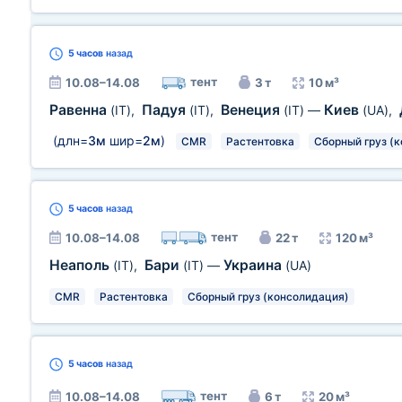
5 часов
назад
тент
10.08–14.08
3 т
10 м³
Равенна
Падуя
Венеция
Киев
(IT)
,
(IT)
,
(IT)
—
(UA)
,
(длн=
3м
шир=
2м
)
CMR
Растентовка
Сборный груз (
5 часов
назад
тент
10.08–14.08
22 т
120 м³
Неаполь
Бари
Украина
(IT)
,
(IT)
—
(UA)
CMR
Растентовка
Сборный груз (консолидация)
5 часов
назад
тент
10.08–14.08
6 т
20 м³