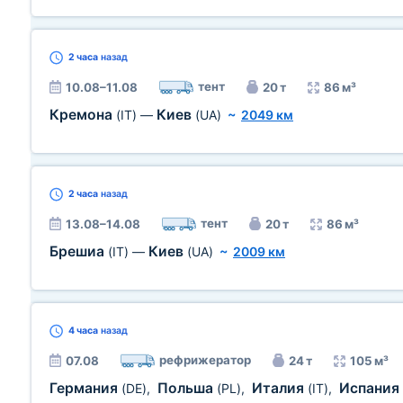
2 часа
назад
тент
10.08–11.08
20 т
86 м³
Кремона
Киев
(IT)
—
(UA)
~
2049 км
2 часа
назад
тент
13.08–14.08
20 т
86 м³
Брешиа
Киев
(IT)
—
(UA)
~
2009 км
4 часа
назад
рефрижератор
07.08
24 т
105 м³
Германия
Польша
Италия
Испания
(DE)
,
(PL)
,
(IT)
,