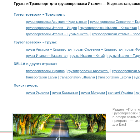
Грузы и Транспорт для грузоперевозки Италия — Кыргызстан, сос
Грузоперевозки
– Транспорт:
|
грузоперевозки Австрия – Кыргызстан
грузоперевозки Словения – Кы
|
|
грузоперевозки Италия – Индия
грузоперевозки Италия – Казахстан
|
грузоперевозки Италия – Туркменистан
грузоперевозки Италия – Узб
Грузоперевозки –
Грузы
:
|
|
грузы Австрия – Кыргызстан
грузы Словения – Кыргызстан
грузы Фр
|
|
грузы Италия – Казахстан
грузы Италия – Китай
грузы Италия – Тад
DELLA в других странах
:
|
|
грузоперевозки Украина
грузоперевозки Казахстан
грузоперевозки 
|
|
|
transportation Latvia
transportation Lithuania
transportation Estonia
від
Поиск грузов
:
|
|
|
|
грузы Украина
грузы Казахстан
грузы Молдова
вантажі Україна
жү
Раздел «Попут
Грузоперевозки 
в сфере автомо
приоритет — акт
для Вас!