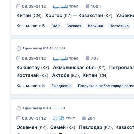
трал
08.08–31.12
100 т
Китай
Хоргос
Казахстан
Узбеки
(CN)
,
(KZ)
—
(KZ)
,
Кол. машин:
5
CMR
Боковая
Верхняя
Постоянно
1 день
назад (04:46 06.08)
трал
08.08–31.12
70 т
Кокшетау
Акмолинская обл.
Петропав
(KZ)
,
(KZ)
,
Костанай
Актобе
Китай
(KZ)
,
(KZ)
,
(CN)
Кол. машин:
5
Ежедневно
Погрузка в любом городе реги
1 день
назад (04:46 06.08)
тент
08.08–31.12
20 т
Оскемен
Семей
Павлодар
Казахс
(KZ)
,
(KZ)
,
(KZ)
,