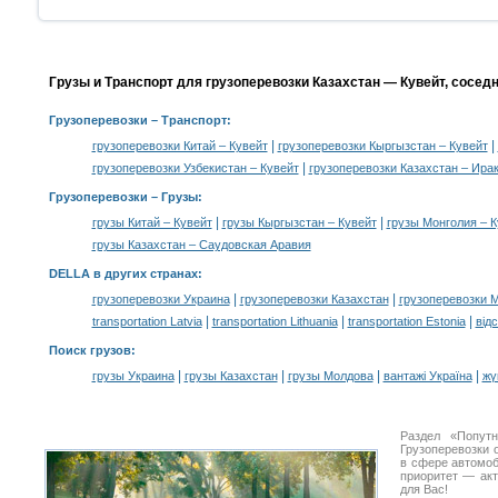
Грузы и Транспорт для грузоперевозки Казахстан — Кувейт, сосед
Грузоперевозки
– Транспорт:
|
|
грузоперевозки Китай – Кувейт
грузоперевозки Кыргызстан – Кувейт
|
грузоперевозки Узбекистан – Кувейт
грузоперевозки Казахстан – Ира
Грузоперевозки –
Грузы
:
|
|
грузы Китай – Кувейт
грузы Кыргызстан – Кувейт
грузы Монголия – К
грузы Казахстан – Саудовская Аравия
DELLA в других странах
:
|
|
грузоперевозки Украина
грузоперевозки Казахстан
грузоперевозки 
|
|
|
transportation Latvia
transportation Lithuania
transportation Estonia
від
Поиск грузов
:
|
|
|
|
грузы Украина
грузы Казахстан
грузы Молдова
вантажі Україна
жү
Раздел «Попут
Грузоперевозки 
в сфере автомо
приоритет — акт
для Вас!