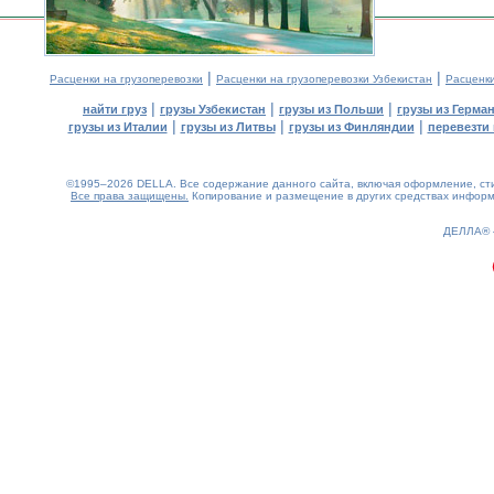
|
|
Расценки на грузоперевозки
Расценки на грузоперевозки Узбекистан
Расценк
|
|
|
найти груз
грузы Узбекистан
грузы из Польши
грузы из Герма
|
|
|
грузы из Италии
грузы из Литвы
грузы из Финляндии
перевезти 
©1995–2026 DELLA. Все содержание данного сайта, включая оформление, стил
Все права защищены.
Копирование и размещение в других средствах информа
0.13(aws3)
080826-03:09:16
ДЕЛЛА®