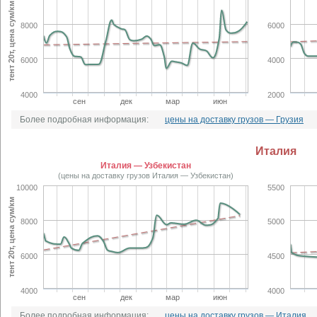
тент 20т, цена сум/км
8000
6000
6000
4000
4000
2000
сен
дек
мар
июн
Более подробная информация:
цены на доставку грузов — Грузия
Италия
Италия — Узбекистан
(цены на доставку грузов Италия — Узбекистан)
10000
5500
тент 20т, цена сум/км
8000
5000
6000
4500
4000
4000
сен
дек
мар
июн
Более подробная информация:
цены на доставку грузов — Италия