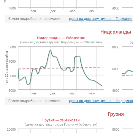
4000
4000
сен
дек
мар
июн
Более подробная информация:
цены на доставку грузов — Германия
Нидерланды
Нидерланды — Узбекистан
(цены на доставку грузов Нидерланды — Узбекистан)
(
8000
8000
тент 20т, цена сум/км
7000
6000
6000
5000
4000
сен
дек
мар
июн
Более подробная информация:
цены на доставку грузов — Нидерла
Грузия
Грузия — Узбекистан
(цены на доставку грузов Грузия — Узбекистан)
10000
8000