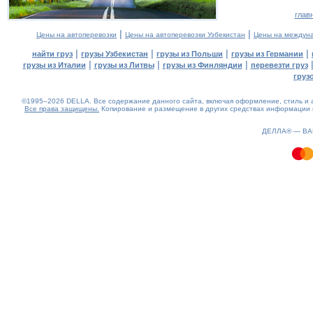
глав
|
|
Цены на автоперевозки
Цены на автоперевозки Узбекистан
Цены на междуна
|
|
|
|
найти груз
грузы Узбекистан
грузы из Польши
грузы из Германии
|
|
|
грузы из Италии
грузы из Литвы
грузы из Финляндии
перевезти груз
груз
©1995–2026 DELLA. Все содержание данного сайта, включая оформление, стиль и а
Все права защищены.
Копирование и размещение в других средствах информации и
0.08(aws2)
060826-18:03:22
ДЕЛЛА® —
В