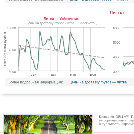
Литва
Литва — Узбекистан
(цены на доставку грузов Литва — Узбекистан)
10000
6000
тент 20т, цена сум/км
5000
7500
4000
5000
3000
сен
дек
мар
июн
Более подробная информация:
цены на доставку грузов — Литва
Компания DELLA™ Гр
информационный се
актуальность информа