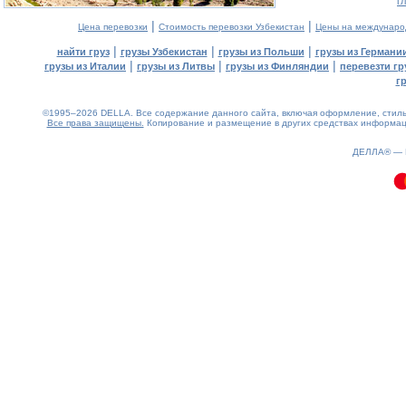
г
|
|
Цена перевозки
Стоимость перевозки Узбекистан
Цены на междунаро
|
|
|
найти груз
грузы Узбекистан
грузы из Польши
грузы из Германи
|
|
|
грузы из Италии
грузы из Литвы
грузы из Финляндии
перевезти гр
г
©1995–2026 DELLA. Все содержание данного сайта, включая оформление, стиль 
Все права защищены.
Копирование и размещение в других средствах информаци
0.09(aws3)
100826-21:57:27
ДЕЛЛА® —