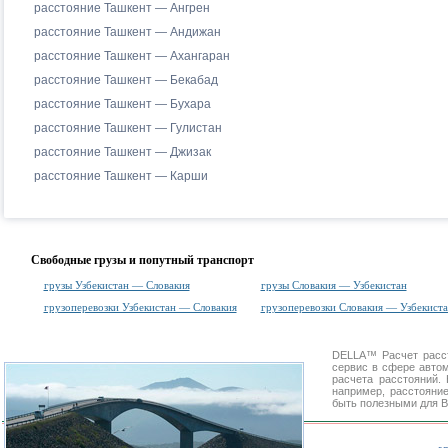
расстояние Ташкент — Ангрен
расстояние Ташкент — Андижан
расстояние Ташкент — Ахангаран
расстояние Ташкент — Бекабад
расстояние Ташкент — Бухара
расстояние Ташкент — Гулистан
расстояние Ташкент — Джизак
расстояние Ташкент — Карши
Свободные грузы и попутный транспорт
грузы Узбекистан — Словакия
грузы Словакия — Узбекистан
грузоперевозки Узбекистан — Словакия
грузоперевозки Словакия — Узбекист
DELLA™
Расчет расс
сервис в сфере авт
расчета расстояний
например, расстояни
быть полезными для В