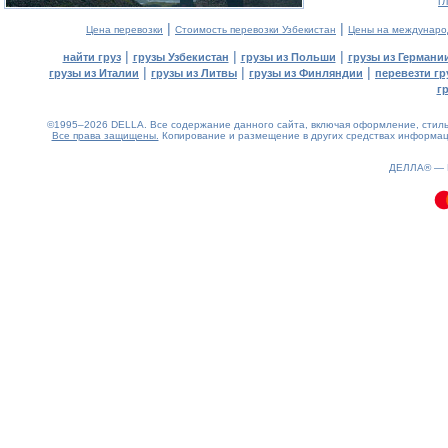
г
|
|
Цена перевозки
Стоимость перевозки Узбекистан
Цены на междунаро
|
|
|
найти груз
грузы Узбекистан
грузы из Польши
грузы из Германи
|
|
|
грузы из Италии
грузы из Литвы
грузы из Финляндии
перевезти гр
г
©1995–2026 DELLA. Все содержание данного сайта, включая оформление, стиль 
Все права защищены.
Копирование и размещение в других средствах информаци
0.09(aws2)
080826-11:53:12
ДЕЛЛА® —