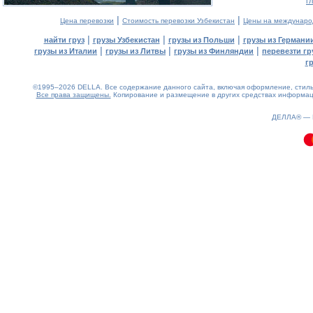
г
|
|
Цена перевозки
Стоимость перевозки Узбекистан
Цены на междунаро
|
|
|
найти груз
грузы Узбекистан
грузы из Польши
грузы из Германи
|
|
|
грузы из Италии
грузы из Литвы
грузы из Финляндии
перевезти гр
г
©1995–2026 DELLA. Все содержание данного сайта, включая оформление, стиль 
Все права защищены.
Копирование и размещение в других средствах информаци
0.07(aws3)
090826-11:31:11
ДЕЛЛА® —