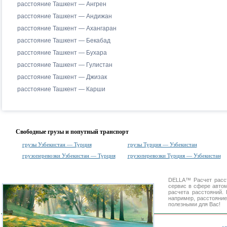
расстояние Ташкент — Ангрен
расстояние Ташкент — Андижан
расстояние Ташкент — Ахангаран
расстояние Ташкент — Бекабад
расстояние Ташкент — Бухара
расстояние Ташкент — Гулистан
расстояние Ташкент — Джизак
расстояние Ташкент — Карши
Свободные грузы и попутный транспорт
грузы Узбекистан — Турция
грузы Турция — Узбекистан
грузоперевозки Узбекистан — Турция
грузоперевозки Турция — Узбекистан
DELLA™
Расчет расс
сервис в сфере авт
расчета расстояний
например, расстояни
полезными для Вас!