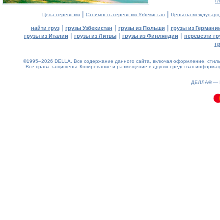
г
|
|
Цена перевозки
Стоимость перевозки Узбекистан
Цены на междунаро
|
|
|
найти груз
грузы Узбекистан
грузы из Польши
грузы из Германи
|
|
|
грузы из Италии
грузы из Литвы
грузы из Финляндии
перевезти гр
г
©1995–2026 DELLA. Все содержание данного сайта, включая оформление, стиль 
Все права защищены.
Копирование и размещение в других средствах информаци
0.09(aws4)
080826-23:20:30
ДЕЛЛА® —