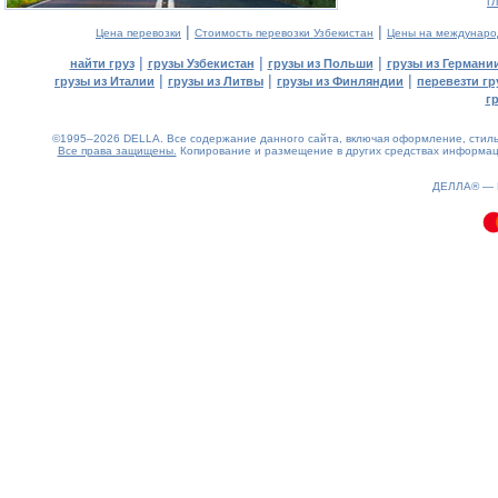
г
|
|
Цена перевозки
Стоимость перевозки Узбекистан
Цены на междунаро
|
|
|
найти груз
грузы Узбекистан
грузы из Польши
грузы из Германи
|
|
|
грузы из Италии
грузы из Литвы
грузы из Финляндии
перевезти гр
г
©1995–2026 DELLA. Все содержание данного сайта, включая оформление, стиль 
Все права защищены.
Копирование и размещение в других средствах информаци
0.09(aws3)
080826-02:29:59
ДЕЛЛА® —