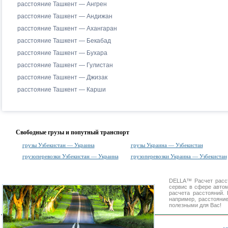
расстояние Ташкент — Ангрен
расстояние Ташкент — Андижан
расстояние Ташкент — Ахангаран
расстояние Ташкент — Бекабад
расстояние Ташкент — Бухара
расстояние Ташкент — Гулистан
расстояние Ташкент — Джизак
расстояние Ташкент — Карши
Свободные грузы и попутный транспорт
грузы Узбекистан — Украина
грузы Украина — Узбекистан
грузоперевозки Узбекистан — Украина
грузоперевозки Украина — Узбекистан
DELLA™
Расчет расс
сервис в сфере авт
расчета расстояний
например, расстояни
полезными для Вас!