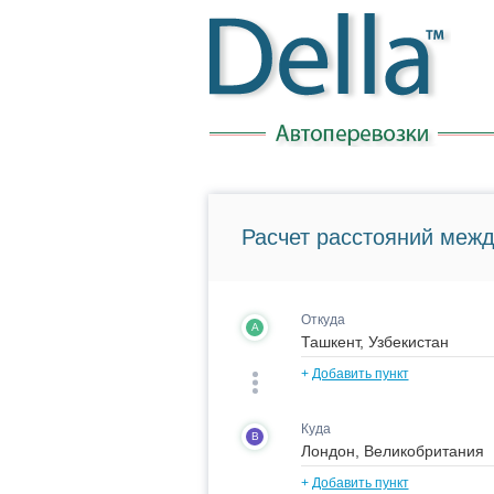
Расчет расстояний межд
Откуда
A
+
Добавить пункт
Куда
B
+
Добавить пункт