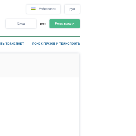
Узбекистан
рус
Вход
или
Регистрация
ть транспорт
поиск грузов и транспорта