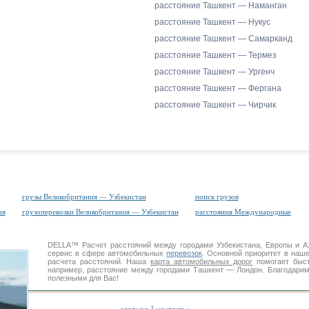
расстояние Ташкент — Наманган
расстояние Ташкент — Нукус
расстояние Ташкент — Самарканд
расстояние Ташкент — Термез
расстояние Ташкент — Ургенч
расстояние Ташкент — Фергана
расстояние Ташкент — Чирчик
грузы Великобритания — Узбекистан
поиск грузов
ия
грузоперевозки Великобритания — Узбекистан
расстояния Международные
DELLA™
Расчет расстояний
между городами Узбекистана, Европы и 
сервис в сфере автомобильных
перевозок
. Основной приоритет в наш
расчета расстояний. Наша
карта автомобильных дорог
помогает быст
например, расстояние между городами Ташкент — Лондон. Благодарим
полезными для Вас!