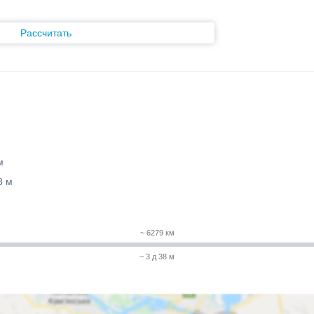
Рассчитать
м
8 м
~ 6279 км
~ 3 д 38 м