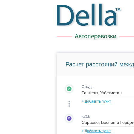
Расчет расстояний межд
Откуда
A
+
Добавить пункт
Куда
B
+
Добавить пункт