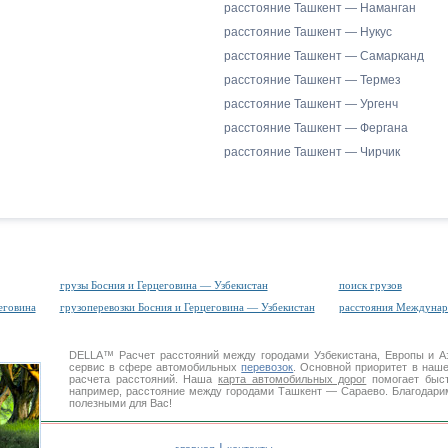
расстояние Ташкент — Наманган
расстояние Ташкент — Нукус
расстояние Ташкент — Самарканд
расстояние Ташкент — Термез
расстояние Ташкент — Ургенч
расстояние Ташкент — Фергана
расстояние Ташкент — Чирчик
грузы Босния и Герцеговина — Узбекистан
поиск грузов
еговина
грузоперевозки Босния и Герцеговина — Узбекистан
расстояния Междуна
DELLA™
Расчет расстояний
между городами Узбекистана, Европы и 
сервис в сфере автомобильных
перевозок
. Основной приоритет в наш
расчета расстояний. Наша
карта автомобильных дорог
помогает быст
например, расстояние между городами Ташкент — Сараево. Благодарим
полезными для Вас!