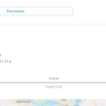
Рассчитать
м
9 ч 17 м
~ 5768 км
~ 2 д 19 ч 17 м