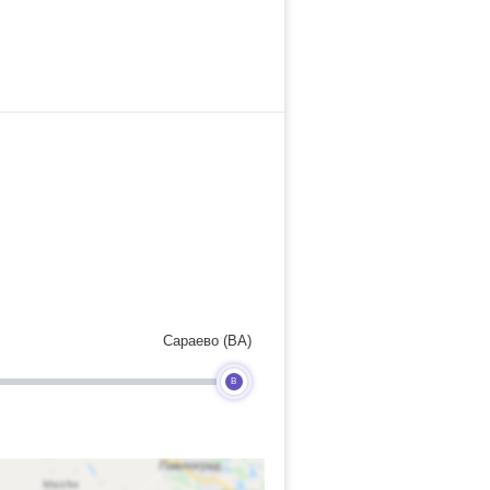
Сараево (BA)
B