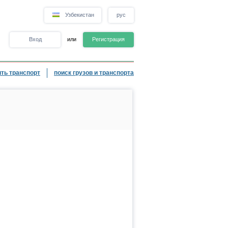
Узбекистан
рус
Вход
или
Регистрация
ть транспорт
поиск грузов и транспорта