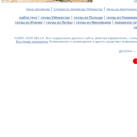
г
|
|
Цена перевозки
Стоимость перевозки Узбекистан
Цены на междунаро
|
|
|
найти груз
грузы Узбекистан
грузы из Польши
грузы из Германи
|
|
|
грузы из Италии
грузы из Литвы
грузы из Финляндии
перевезти гр
г
©1995–2026 DELLA. Все содержание данного сайта, включая оформление, стиль 
Все права защищены.
Копирование и размещение в других средствах информаци
0.1(aws3)
080826-13:22:39
ДЕЛЛА® —