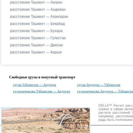
расстояние Ташкент — Ангрен
расстояние Ташкент — Андижан
расстояние Ташкент — Ахангаран
расстояние Ташкент — Бекабад
расстояние Ташкент — Бухара
расстояние Ташкент — Гулистан
расстояние Ташкент — Джизак
расстояние Ташкент — Карши
Свободные грузы и попутный транспорт
грузы Узбекистан — Андорра
грузы Андорра — Узбекистан
грузоперевозки Узбекистан — Андорра
грузоперевозки Андорра — Узбекиста
DELLA™
Расчет расс
сервис в сфере авт
расчета расстояний
например, расстояни
рады быть полезными 