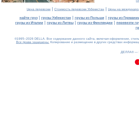
г
|
|
Цена перевозки
Стоимость перевозки Узбекистан
Цены на междунаро
|
|
|
найти груз
грузы Узбекистан
грузы из Польши
грузы из Германи
|
|
|
грузы из Италии
грузы из Литвы
грузы из Финляндии
перевезти гр
г
©1995–2026 DELLA. Все содержание данного сайта, включая оформление, стиль 
Все права защищены.
Копирование и размещение в других средствах информаци
0.08(aws2)
080826-16:45:51
ДЕЛЛА® —