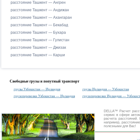
расстояние Ташкент — Ангрен
расстояние Ташкент — Андижан
расстояние Ташкент — Ахангаран
расстояние Ташкент — Бекабад
расстояние Ташкент — Бухара
расстояние Ташкент — Гулистан
расстояние Ташкент — Джизак
расстояние Ташкент — Карши
Свободные грузы и попутный транспорт
грузы Узбекистан — Ирландия
грузы Ирландия — Узбекистан
грузоперевозки Узбекистан — Ирландия
грузоперевозки Ирландия — Узбекис
DELLA™
Расчет расс
сервис в сфере авт
расчета расстояний
например, расстояни
полезными для Вас!