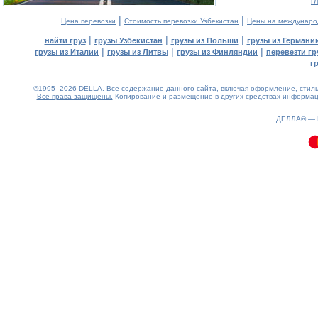
г
|
|
Цена перевозки
Стоимость перевозки Узбекистан
Цены на междунаро
|
|
|
найти груз
грузы Узбекистан
грузы из Польши
грузы из Германи
|
|
|
грузы из Италии
грузы из Литвы
грузы из Финляндии
перевезти гр
г
©1995–2026 DELLA. Все содержание данного сайта, включая оформление, стиль 
Все права защищены.
Копирование и размещение в других средствах информаци
0.09(aws2)
090826-18:17:29
ДЕЛЛА® —