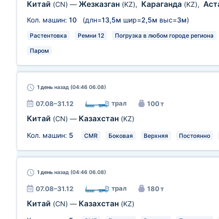
Китай
Жезказган
Караганда
Аст
(CN)
—
(KZ)
,
(KZ)
,
Кол. машин:
10
(длн=
13,5м
шир=
2,5м
выс=
3м
)
Растентовка
Ремни 12
Погрузка в любом городе региона
Паром
1 день
назад (04:46 06.08)
трал
07.08–31.12
100 т
Китай
Казахстан
(CN)
—
(KZ)
Кол. машин:
5
CMR
Боковая
Верхняя
Постоянно
1 день
назад (04:46 06.08)
трал
07.08–31.12
180 т
Китай
Казахстан
(CN)
—
(KZ)