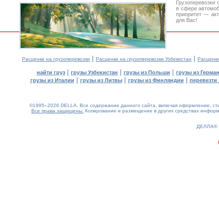
Грузоперевозки 
в сфере автомо
приоритет — акт
для Вас!
|
|
Расценки на грузоперевозки
Расценки на грузоперевозки Узбекистан
Расценк
|
|
|
найти груз
грузы Узбекистан
грузы из Польши
грузы из Герма
|
|
|
грузы из Италии
грузы из Литвы
грузы из Финляндии
перевезти 
©1995–2026 DELLA. Все содержание данного сайта, включая оформление, стил
Все права защищены.
Копирование и размещение в других средствах информа
0.09(aws2)
070826-15:18:28
ДЕЛЛА®