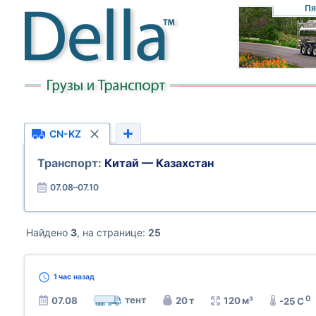
Пя
CN-KZ
Транспорт:
Китай — Казахстан
07.08–07.10
Найдено
3
, на странице:
25
1 час
назад
0
тент
07.08
20 т
120 м³
-25 C