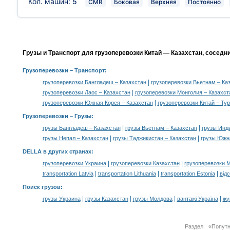
Кол. машин:
5
CMR
Боковая
Верхняя
Постоянно
Грузы и Транспорт для грузоперевозки Китай — Казахстан, соседн
Грузоперевозки
– Транспорт:
|
грузоперевозки Бангладеш – Казахстан
грузоперевозки Вьетнам – Ка
|
грузоперевозки Лаос – Казахстан
грузоперевозки Монголия – Казахст
|
грузоперевозки Южная Корея – Казахстан
грузоперевозки Китай – Ту
Грузоперевозки –
Грузы
:
|
|
грузы Бангладеш – Казахстан
грузы Вьетнам – Казахстан
грузы Инд
|
|
грузы Непал – Казахстан
грузы Таджикистан – Казахстан
грузы Южна
DELLA в других странах
:
|
|
грузоперевозки Украина
грузоперевозки Казахстан
грузоперевозки 
|
|
|
transportation Latvia
transportation Lithuania
transportation Estonia
від
Поиск грузов
:
|
|
|
|
грузы Украина
грузы Казахстан
грузы Молдова
вантажі Україна
жү
Раздел «Попут