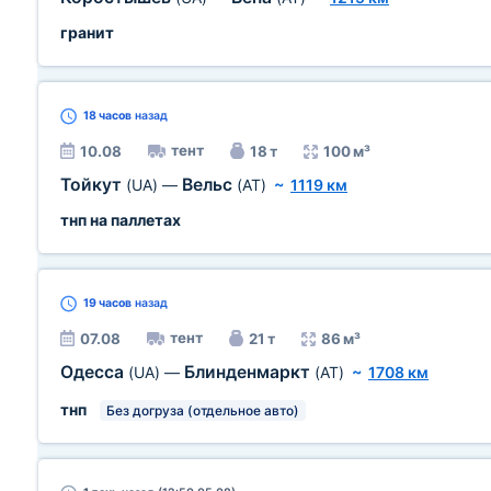
гранит
18 часов
назад
тент
10.08
18 т
100 м³
Тойкут
Вельс
(UA)
—
(AT)
~
1119 км
тнп на паллетах
19 часов
назад
тент
07.08
21 т
86 м³
Одесса
Блинденмаркт
(UA)
—
(AT)
~
1708 км
тнп
Без догруза (отдельное авто)