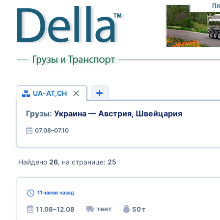
Пя
UA-AT,CH
Грузы:
Украина — Австрия, Швейцария
07.08–07.10
Найдено
26
, на странице:
25
11 часов
назад
тент
11.08–12.08
50 т