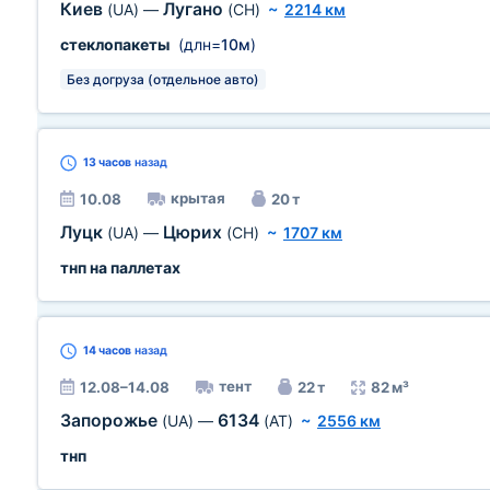
Киев
Лугано
(UA)
—
(CH)
~
2214 км
стеклопакеты
(длн=
10м
)
Без догруза (отдельное авто)
13 часов
назад
крытая
10.08
20 т
Луцк
Цюрих
(UA)
—
(CH)
~
1707 км
тнп на паллетах
14 часов
назад
тент
12.08–14.08
22 т
82 м³
Запорожье
6134
(UA)
—
(AT)
~
2556 км
тнп