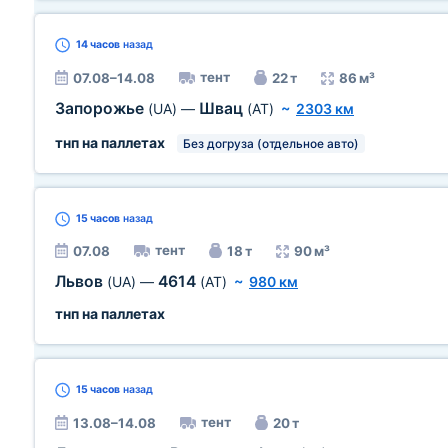
14 часов
назад
тент
07.08–14.08
22 т
86 м³
Запорожье
Швац
(UA)
—
(AT)
~
2303 км
тнп на паллетах
Без догруза (отдельное авто)
15 часов
назад
тент
07.08
18 т
90 м³
Львов
4614
(UA)
—
(AT)
~
980 км
тнп на паллетах
15 часов
назад
тент
13.08–14.08
20 т