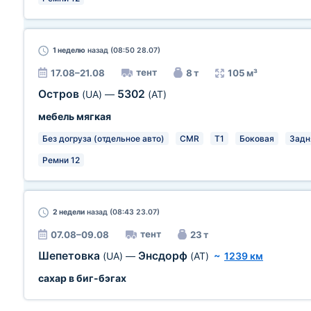
1 неделю
назад (08:50 28.07)
тент
17.08–21.08
8 т
105 м³
Остров
5302
(UA)
—
(AT)
мебель мягкая
Без догруза (отдельное авто)
CMR
T1
Боковая
Задн
Ремни 12
2 недели
назад (08:43 23.07)
тент
07.08–09.08
23 т
Шепетовка
Энсдорф
(UA)
—
(AT)
~
1239 км
сахар в биг-бэгах