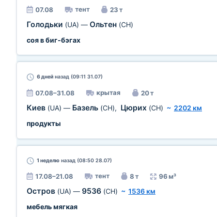
тент
07.08
23 т
Голодьки
Ольтен
(UA)
—
(CH)
соя в биг-бэгах
6 дней
назад (09:11 31.07)
крытая
07.08–31.08
20 т
Киев
Базель
Цюрих
(UA)
—
(CH)
,
(CH)
~
2202 км
продукты
1 неделю
назад (08:50 28.07)
тент
17.08–21.08
8 т
96 м³
Остров
9536
(UA)
—
(CH)
~
1536 км
мебель мягкая