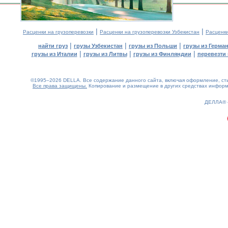
|
|
Расценки на грузоперевозки
Расценки на грузоперевозки Узбекистан
Расценк
|
|
|
найти груз
грузы Узбекистан
грузы из Польши
грузы из Герма
|
|
|
грузы из Италии
грузы из Литвы
грузы из Финляндии
перевезти 
©1995–2026 DELLA. Все содержание данного сайта, включая оформление, стил
Все права защищены.
Копирование и размещение в других средствах информа
0.2(aws3)
070826-07:03:35
ДЕЛЛА®