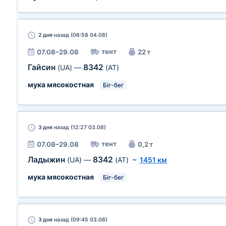
2 дня
назад (06:58 04.08)
тент
07.08–29.08
22 т
Гайсин
8342
(UA)
—
(AT)
мука мясокостная
Біг-бег
3 дня
назад (12:27 03.08)
тент
07.08–29.08
0,2 т
Ладыжин
8342
(UA)
—
(AT)
~
1451 км
мука мясокостная
Біг-бег
3 дня
назад (09:45 03.08)