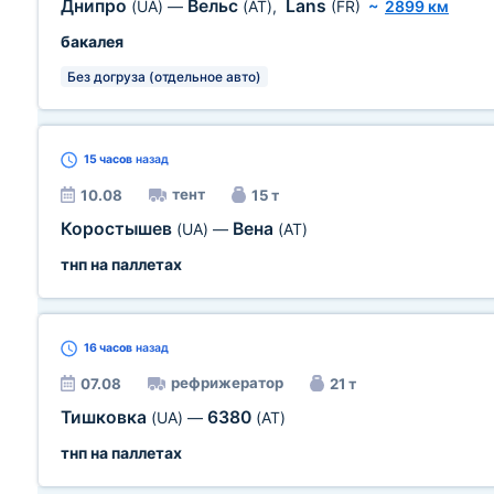
Днипро
Вельс
Lans
(UA)
—
(AT)
,
(FR)
~
2899 км
бакалея
Без догруза (отдельное авто)
15 часов
назад
тент
10.08
15 т
Коростышев
Вена
(UA)
—
(AT)
тнп на паллетах
16 часов
назад
рефрижератор
07.08
21 т
Тишковка
6380
(UA)
—
(AT)
тнп на паллетах