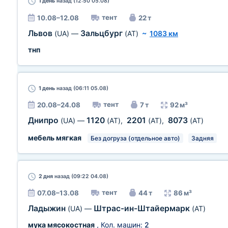
1 день
назад (12:50 05.08)
тент
10.08–12.08
22 т
Львов
Зальцбург
(UA)
—
(AT)
~
1083 км
тнп
1 день
назад (06:11 05.08)
тент
20.08–24.08
7 т
92 м³
Днипро
1120
2201
8073
(UA)
—
(AT)
,
(AT)
,
(AT)
мебель мягкая
Без догруза (отдельное авто)
Задняя
2 дня
назад (09:22 04.08)
тент
07.08–13.08
44 т
86 м³
Ладыжин
Штрас-ин-Штайермарк
(UA)
—
(AT)
мука мясокостная
, Кол. машин:
2