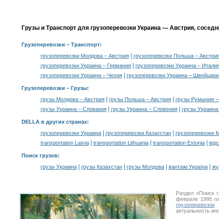
Грузы и Транспорт для грузоперевозки Украина — Австрия, соседн
Грузоперевозки
– Транспорт:
|
грузоперевозки Молдова – Австрия
грузоперевозки Польша – Австри
|
грузоперевозки Украина – Германия
грузоперевозки Украина – Итали
|
грузоперевозки Украина – Чехия
грузоперевозки Украина – Швейцари
Грузоперевозки –
Грузы
:
|
|
грузы Молдова – Австрия
грузы Польша – Австрия
грузы Румыния –
|
|
грузы Украина – Словакия
грузы Украина – Словения
грузы Украина
DELLA в других странах
:
|
|
грузоперевозки Украина
грузоперевозки Казахстан
грузоперевозки 
|
|
|
transportation Latvia
transportation Lithuania
transportation Estonia
від
Поиск грузов
:
|
|
|
|
грузы Украина
грузы Казахстан
грузы Молдова
вантажі Україна
жү
Раздел «Поиск 
феврале 1995 г
грузоперевозок
У
актуальность ин