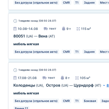
Без догруза (отдельное авто)
CMR
T1
Задняя
Мест п
1 неделю
назад (08:50 28.07)
тент
10.08–14.08
9 т
115 м³
80051
Вена
(UA)
—
(AT)
мебель мягкая
Без догруза (отдельное авто)
CMR
T1
Задняя
Мест п
1 неделю
назад (08:50 28.07)
тент
17.08–21.08
8 т
105 м³
Колоденцы
Остров
Цурндорф
(UA)
,
(UA)
—
(AT)
~
8
мебель мягкая
Без догруза (отдельное авто)
CMR
T1
Боковая
Задн
Ремни 12