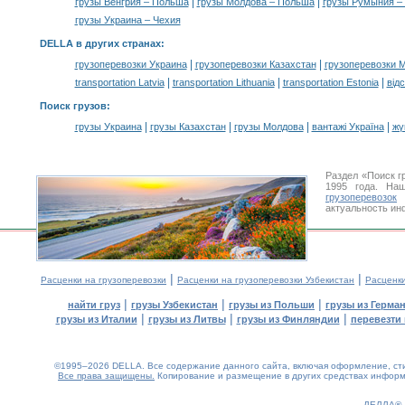
|
|
грузы Венгрия – Польша
грузы Молдова – Польша
грузы Румыния –
грузы Украина – Чехия
DELLA в других странах
:
|
|
грузоперевозки Украина
грузоперевозки Казахстан
грузоперевозки 
|
|
|
transportation Latvia
transportation Lithuania
transportation Estonia
від
Поиск грузов
:
|
|
|
|
грузы Украина
грузы Казахстан
грузы Молдова
вантажі Україна
жү
Раздел «Поиск г
1995 года. На
грузоперевозок
У
актуальность ин
|
|
Расценки на грузоперевозки
Расценки на грузоперевозки Узбекистан
Расценк
|
|
|
найти груз
грузы Узбекистан
грузы из Польши
грузы из Герма
|
|
|
грузы из Италии
грузы из Литвы
грузы из Финляндии
перевезти 
©1995–2026 DELLA. Все содержание данного сайта, включая оформление, стил
Все права защищены.
Копирование и размещение в других средствах информа
0.2(aws2)
060826-10:45:38
ДЕЛЛА®