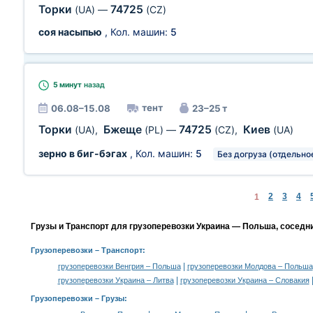
Торки
74725
(UA)
—
(CZ)
соя насыпью
, Кол. машин:
5
5 минут
назад
тент
06.08–15.08
23–25 т
Торки
Бжеще
74725
Киев
(UA)
,
(PL)
—
(CZ)
,
(UA)
зерно в биг-бэгах
, Кол. машин:
5
Без догруза (отдельно
2
3
4
1
Грузы и Транспорт для грузоперевозки Украина — Польша, соседн
Грузоперевозки
– Транспорт:
|
грузоперевозки Венгрия – Польша
грузоперевозки Молдова – Польша
|
грузоперевозки Украина – Литва
грузоперевозки Украина – Словакия
Грузоперевозки –
Грузы
: