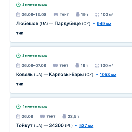
2 минуты
назад
тент
06.08–13.08
19 т
100 м³
Любешов
Пардубице
(UA)
—
(CZ)
~
949 км
тнп
2 минуты
назад
тент
06.08–07.08
19 т
100 м³
Ковель
Карловы-Вары
(UA)
—
(CZ)
~
1053 км
тнп
4 минуты
назад
тент
06.08
23,5 т
Тойкут
34300
(UA)
—
(PL)
~
537 км