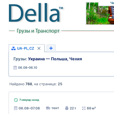
Че
UA-PL,CZ
Грузы:
Украина — Польша, Чехия
06.08–06.10
Найдено
788
, на странице:
25
7 секунд
назад
тент
06.08–07.08
22 т
86 м³