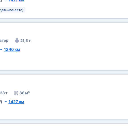
тдельное авто)
атор
21,5 т
~
1240 км
23 т
86 м³
E)
~
1427 км