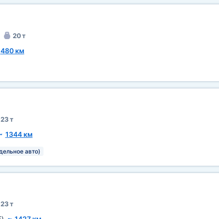
20 т
~
480 км
23 т
~
1344 км
тдельное авто)
23 т
E)
~
1427 км