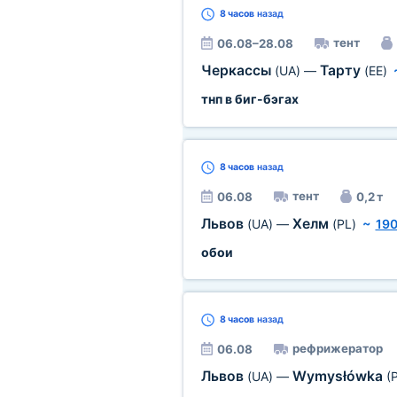
8 часов
назад
тент
06.08–28.08
Черкассы
Тарту
(UA)
—
(EE)
тнп в биг-бэгах
8 часов
назад
тент
06.08
0,2 т
Львов
Хелм
(UA)
—
(PL)
~
190
обои
8 часов
назад
рефрижератор
06.08
Львов
Wymysłówka
(UA)
—
(