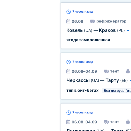
7 часов
назад
рефрижератор
06.08
Ковель
Краков
(UA)
—
(PL)
ягода замороженная
7 часов
назад
тент
06.08–04.09
Черкассы
Тарту
(UA)
—
(EE)
тнп в биг-бэгах
Без догруза (о
7 часов
назад
тент
06.08–04.09
Демковское
Тарту
(UA)
—
(E