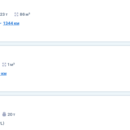
23 т
86 м³
~
1344 км
1 м³
 км
20 т
PL)