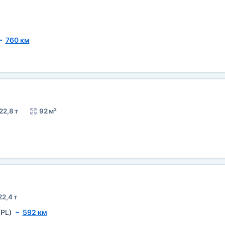
~
760 км
22,8 т
92 м³
22,4 т
(PL)
~
592 км