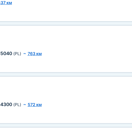
537 км
55040
(PL)
~
763 км
34300
(PL)
~
572 км