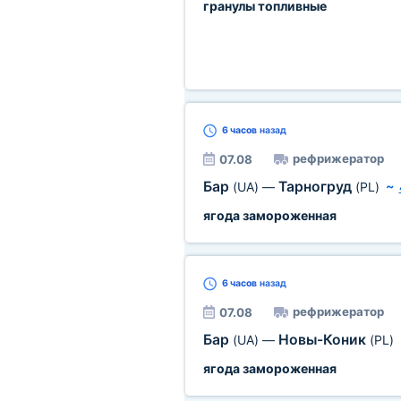
гранулы топливные
6 часов
назад
рефрижератор
07.08
Бар
Тарногруд
(UA)
—
(PL)
~
ягода замороженная
6 часов
назад
рефрижератор
07.08
Бар
Новы-Коник
(UA)
—
(PL)
ягода замороженная