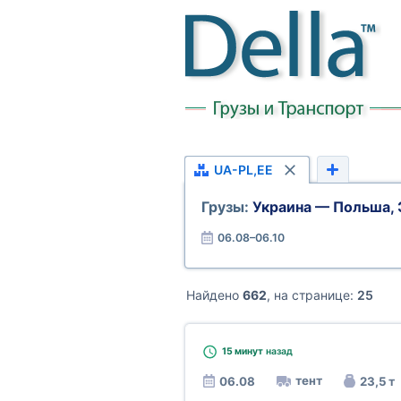
UA-PL,EE
Грузы:
Украина — Польша, 
06.08–06.10
Найдено
662
, на странице:
25
15 минут
назад
тент
06.08
23,5 т