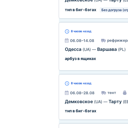
тнп в биг-бэгах
Без догруза (о
8 часов
назад
рефрижер
06.08–14.08
Одесса
Варшава
(UA)
—
(PL)
арбуз в ящиках
8 часов
назад
тент
06.08–28.08
Демковское
Тарту
(UA)
—
(E
тнп в биг-бэгах