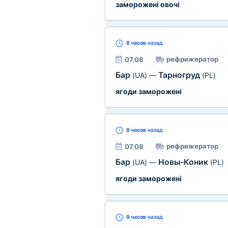
заморожені овочі
8 часов
назад
рефрижератор
07.08
Бар
Тарногруд
(UA)
—
(PL)
ягоди заморожені
8 часов
назад
рефрижератор
07.08
Бар
Новы-Коник
(UA)
—
(PL)
ягоди заморожені
9 часов
назад