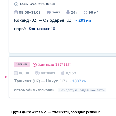
1 день
назад (21:19 06.08)
тент
08.08–31.08
24 т
96 м³
Коканд
Сырдарья
(UZ)
—
(UZ)
~
293 км
сырьё
, Кол. машин:
10
3 дня
назад (21:57 29.11)
ЗАКРЫТА
автовоз
08.08
0,95 т
X
Ташкент
Нукус
(UZ)
—
(UZ)
~
1087 км
автомобиль легковой
Без догруза (отдельное авто)
Грузы Джизакская обл. — Узбекистан, соседние регионы: