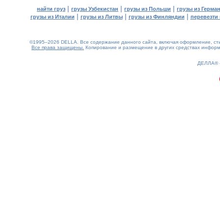
|
|
|
найти груз
грузы Узбекистан
грузы из Польши
грузы из Герма
|
|
|
грузы из Италии
грузы из Литвы
грузы из Финляндии
перевезти 
©1995–2026 DELLA. Все содержание данного сайта, включая оформление, стил
Все права защищены.
Копирование и размещение в других средствах информа
0.25(aws2)
080826-21:36:57
ДЕЛЛА®