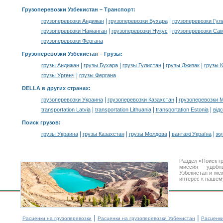
Грузоперевозки Узбекистан
– Транспорт:
|
|
грузоперевозки Андижан
грузоперевозки Бухара
грузоперевозки Гул
|
|
грузоперевозки Наманган
грузоперевозки Нукус
грузоперевозки Са
грузоперевозки Фергана
Грузоперевозки Узбекистан –
Грузы
:
|
|
|
|
грузы Андижан
грузы Бухара
грузы Гулистан
грузы Джизак
грузы 
|
грузы Ургенч
грузы Фергана
DELLA в других странах
:
|
|
грузоперевозки Украина
грузоперевозки Казахстан
грузоперевозки 
|
|
|
transportation Latvia
transportation Lithuania
transportation Estonia
від
Поиск грузов
:
|
|
|
|
грузы Украина
грузы Казахстан
грузы Молдова
вантажі Україна
жү
Раздел «Поиск г
миссия — удобн
Узбекистан и ме
интерес к нашем
|
|
Расценки на грузоперевозки
Расценки на грузоперевозки Узбекистан
Расценк