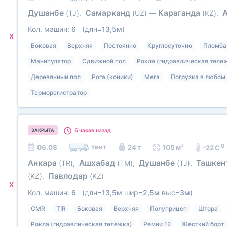
Душанбе
Самарканд
Караганда
(TJ)
,
(UZ)
—
(KZ)
,
Кол. машин:
6
(длн=
13,5м
)
X
Боковая
Верхняя
Постоянно
Круглосуточно
Пломба
Манипулятор
Сдвижной пол
Рокла (гидравлическая теле
Деревянный пол
Рога (коники)
Мега
Погрузка в любом 
Терморегистратор
5 часов
назад
ЗАКРЫТА
0
тент
06.08
24 т
105 м³
-22 C
Анкара
Ашхабад
Душанбе
Ташкен
(TR)
,
(TM)
,
(TJ)
,
Павлодар
(KZ)
,
(KZ)
X
Кол. машин:
6
(длн=
13,5м
шир=
2,5м
выс=
3м
)
CMR
TIR
Боковая
Верхняя
Полуприцеп
Штора
Рокла (гидравлическая тележка)
Ремни 12
Жесткий борт