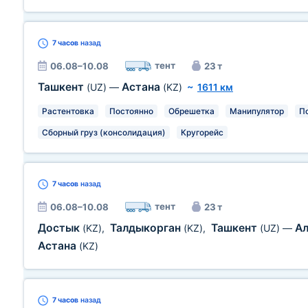
7 часов
назад
тент
06.08–10.08
23 т
Ташкент
Астана
(UZ)
—
(KZ)
~
1611 км
Растентовка
Постоянно
Обрешетка
Манипулятор
П
Сборный груз (консолидация)
Кругорейс
7 часов
назад
тент
06.08–10.08
23 т
Достык
Талдыкорган
Ташкент
А
(KZ)
,
(KZ)
,
(UZ)
—
Астана
(KZ)
7 часов
назад