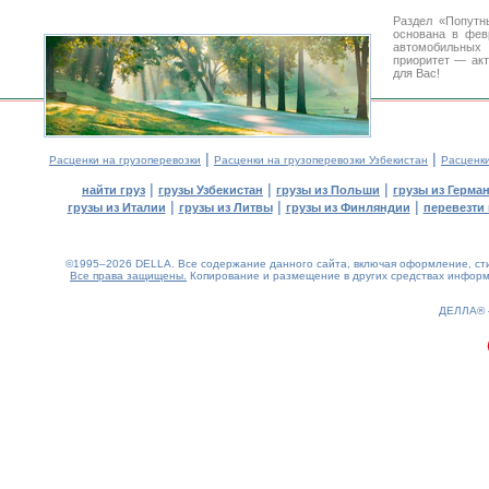
Раздел «Попутн
основана в фев
автомобильны
приоритет — акт
для Вас!
|
|
Расценки на грузоперевозки
Расценки на грузоперевозки Узбекистан
Расценк
|
|
|
найти груз
грузы Узбекистан
грузы из Польши
грузы из Герма
|
|
|
грузы из Италии
грузы из Литвы
грузы из Финляндии
перевезти 
©1995–2026 DELLA. Все содержание данного сайта, включая оформление, стил
Все права защищены.
Копирование и размещение в других средствах информа
0.2(aws3)
060826-23:08:41
ДЕЛЛА®