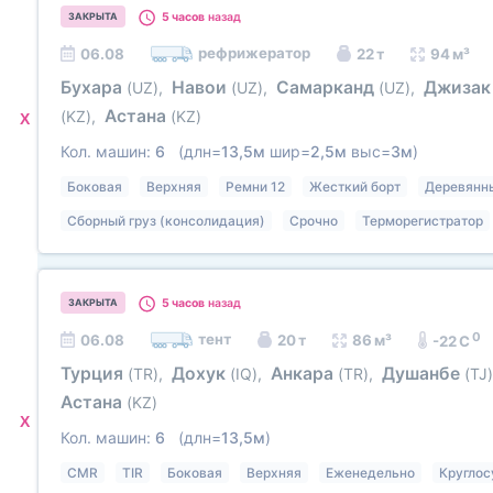
5 часов
назад
ЗАКРЫТА
рефрижератор
06.08
22 т
94 м³
Бухара
Навои
Самарканд
Джиза
(UZ)
,
(UZ)
,
(UZ)
,
Астана
(KZ)
,
(KZ)
X
Кол. машин:
6
(длн=
13,5м
шир=
2,5м
выс=
3м
)
Боковая
Верхняя
Ремни 12
Жесткий борт
Деревянн
Сборный груз (консолидация)
Срочно
Терморегистратор
5 часов
назад
ЗАКРЫТА
0
тент
06.08
20 т
86 м³
-22 C
Турция
Дохук
Анкара
Душанбе
(TR)
,
(IQ)
,
(TR)
,
(TJ)
Астана
(KZ)
X
Кол. машин:
6
(длн=
13,5м
)
CMR
TIR
Боковая
Верхняя
Еженедельно
Круглос