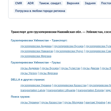
CMR
ADR
Тамож. свидет.
Верхняя
Задняя
Посто
Погрузка в любом городе региона
Транспорт для грузоперевозки Навоийская обл. — Узбекистан, сос
Грузоперевозки Узбекистан
– Транспорт:
|
|
грузоперевозки Андижан
грузоперевозки Бухара
грузоперевозки Гул
|
|
грузоперевозки Наманган
грузоперевозки Нукус
грузоперевозки Са
грузоперевозки Фергана
Грузоперевозки Узбекистан –
Грузы
:
|
|
|
|
грузы Андижан
грузы Бухара
грузы Гулистан
грузы Джизак
грузы 
|
грузы Ургенч
грузы Фергана
DELLA в других странах
:
|
|
грузоперевозки Украина
грузоперевозки Казахстан
грузоперевозки 
|
|
|
transportation Latvia
transportation Lithuania
transportation Estonia
від
Поиск грузов
:
|
|
|
|
грузы Украина
грузы Казахстан
грузы Молдова
вантажі Україна
жү