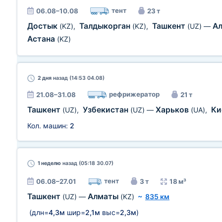
тент
06.08–10.08
23 т
Достык
Талдыкорган
Ташкент
А
(KZ)
,
(KZ)
,
(UZ)
—
Астана
(KZ)
2 дня
назад (14:53 04.08)
рефрижератор
21.08–31.08
21 т
Ташкент
Узбекистан
Харьков
Ки
(UZ)
,
(UZ)
—
(UA)
,
Кол. машин:
2
1 неделю
назад (05:18 30.07)
тент
06.08–27.01
3 т
18 м³
Ташкент
Алматы
(UZ)
—
(KZ)
~
835 км
(длн=
4,3м
шир=
2,1м
выс=
2,3м
)