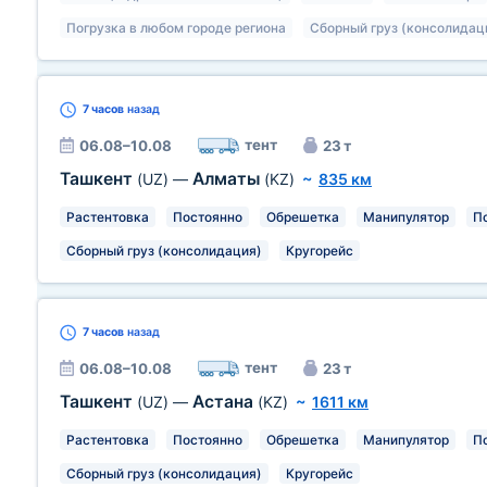
Погрузка в любом городе региона
Сборный груз (консолидац
7 часов
назад
тент
06.08–10.08
23 т
Ташкент
Алматы
(UZ)
—
(KZ)
~
835 км
Растентовка
Постоянно
Обрешетка
Манипулятор
П
Сборный груз (консолидация)
Кругорейс
7 часов
назад
тент
06.08–10.08
23 т
Ташкент
Астана
(UZ)
—
(KZ)
~
1611 км
Растентовка
Постоянно
Обрешетка
Манипулятор
П
Сборный груз (консолидация)
Кругорейс