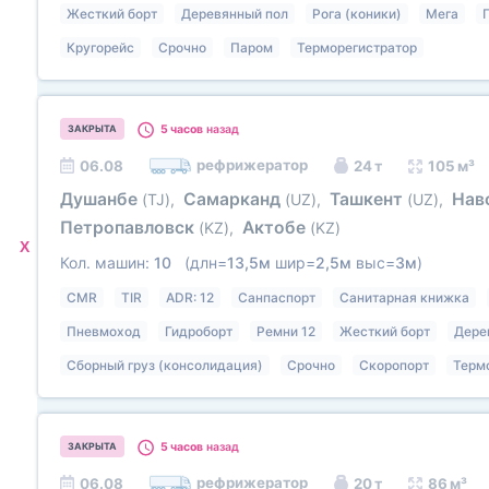
Жесткий борт
Деревянный пол
Рога (коники)
Мега
Кругорейс
Срочно
Паром
Терморегистратор
5 часов
назад
ЗАКРЫТА
рефрижератор
06.08
24 т
105 м³
Душанбе
Самарканд
Ташкент
Нав
(TJ)
,
(UZ)
,
(UZ)
,
Петропавловск
Актобе
(KZ)
,
(KZ)
X
Кол. машин:
10
(длн=
13,5м
шир=
2,5м
выс=
3м
)
CMR
TIR
ADR: 12
Санпаспорт
Санитарная книжка
Пневмоход
Гидроборт
Ремни 12
Жесткий борт
Дере
Сборный груз (консолидация)
Срочно
Скоропорт
Терм
5 часов
назад
ЗАКРЫТА
рефрижератор
06.08
20 т
86 м³