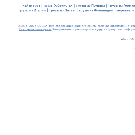
|
|
|
найти груз
грузы Узбекистан
грузы из Польши
грузы из Герма
|
|
|
грузы из Италии
грузы из Литвы
грузы из Финляндии
перевезти 
©1995–2026 DELLA. Все содержание данного сайта, включая оформление, стил
Все права защищены.
Копирование и размещение в других средствах информа
0.24(aws2)
060826-10:34:46
ДЕЛЛА®