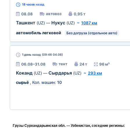
18 часов
назад
автовоз
08.08
0,95 т
Ташкент
Нукус
(UZ)
—
(UZ)
~
1087 км
автомобиль легковой
Без догруза (отдельное авто)
1 день
назад (09:46 04.08)
тент
06.08–31.08
24 т
96 м³
Коканд
Сырдарья
(UZ)
—
(UZ)
~
293 км
сырьё
, Кол. машин:
10
Грузы Сурхандарьинская обл. — Узбекистан, соседние регионы: