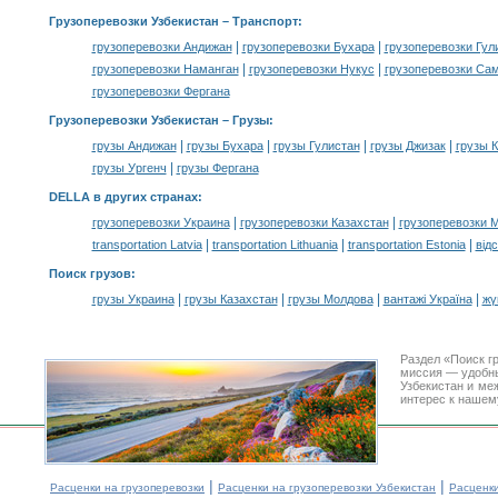
Грузоперевозки Узбекистан
– Транспорт:
|
|
грузоперевозки Андижан
грузоперевозки Бухара
грузоперевозки Гул
|
|
грузоперевозки Наманган
грузоперевозки Нукус
грузоперевозки Са
грузоперевозки Фергана
Грузоперевозки Узбекистан –
Грузы
:
|
|
|
|
грузы Андижан
грузы Бухара
грузы Гулистан
грузы Джизак
грузы 
|
грузы Ургенч
грузы Фергана
DELLA в других странах
:
|
|
грузоперевозки Украина
грузоперевозки Казахстан
грузоперевозки 
|
|
|
transportation Latvia
transportation Lithuania
transportation Estonia
від
Поиск грузов
:
|
|
|
|
грузы Украина
грузы Казахстан
грузы Молдова
вантажі Україна
жү
Раздел «Поиск г
миссия — удобн
Узбекистан и ме
интерес к нашем
|
|
Расценки на грузоперевозки
Расценки на грузоперевозки Узбекистан
Расценк