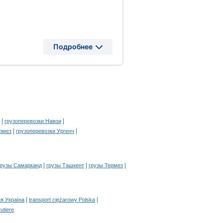
Подробнее
|
|
грузоперевозки Навои
|
|
ермез
грузоперевозки Ургенч
|
|
|
грузы Самарканд
грузы Ташкент
грузы Термез
|
|
я Україна
transport ciężarowy Polska
rutiere