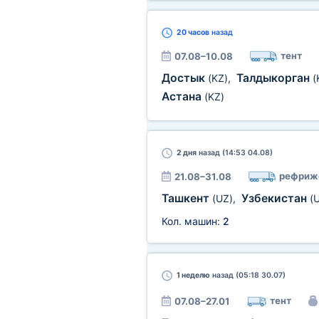
20 часов
назад
тент
07.08–10.08
Достык
Талдыкорган
(KZ)
,
(
Астана
(KZ)
2 дня
назад (14:53 04.08)
рефриж
21.08–31.08
Ташкент
Узбекистан
(UZ)
,
(
Кол. машин:
2
1 неделю
назад (05:18 30.07)
тент
07.08–27.01