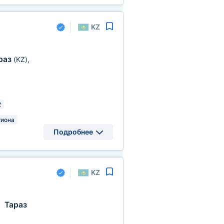
KZ
раз
(KZ)
,
2
гиона
Подробнее
KZ
Тараз
,