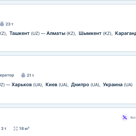
23 т
Ташкент
Алматы
Шымкент
Караган
KZ)
,
(UZ)
—
(KZ)
,
(KZ)
,
ератор
21 т
Харьков
Киев
Днипро
Украина
UZ)
—
(UA)
,
(UA)
,
(UA)
,
(UA)
Уст
3 т
18 м³