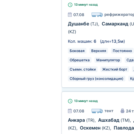
13 минут
назад
рефрижерато
07.08
Душанбе
Самарканд
(TJ)
,
(U
(KZ)
Кол. машин:
6
(длн=
13,5м
)
Боковая
Верхняя
Постоянно
Обрешетка
Манипулятор
Сдв
Съемн. стойки
Жесткий борт
Сборный груз (консолидация)
К
13 минут
назад
тент
07.08
24 т
Анкара
Ашхабад
(TR)
,
(TM)
,
Оскемен
Павлод
(KZ)
,
(KZ)
,