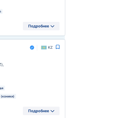
л
Подробнее
KZ
Z)
,
ая
 (коники)
Подробнее