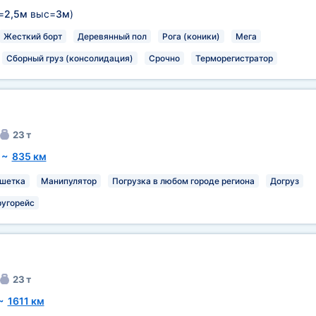
=
2,5м
выс=
3м
)
Жесткий борт
Деревянный пол
Рога (коники)
Мега
Сборный груз (консолидация)
Срочно
Терморегистратор
23 т
~
835 км
шетка
Манипулятор
Погрузка в любом городе региона
Догруз
ругорейс
23 т
~
1611 км