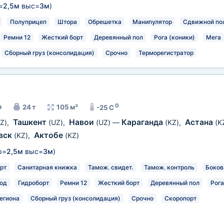
=
2,5м
выс=
3м
)
Полуприцеп
Штора
Обрешетка
Манипулятор
Сдвижной по
Ремни 12
Жесткий борт
Деревянный пол
Рога (коники)
Мега
Сборный груз (консолидация)
Срочно
Терморегистратор
0
р
24 т
105 м³
-25 C
Ташкент
Навои
Караганда
Астана
Z)
,
(UZ)
,
(UZ)
—
(KZ)
,
(K
вск
Актобе
(KZ)
,
(KZ)
р=
2,5м
выс=
3м
)
рт
Санитарная книжка
Тамож. свидет.
Тамож. контроль
Боков
од
Гидроборт
Ремни 12
Жесткий борт
Деревянный пол
Рога
егиона
Сборный груз (консолидация)
Срочно
Скоропорт