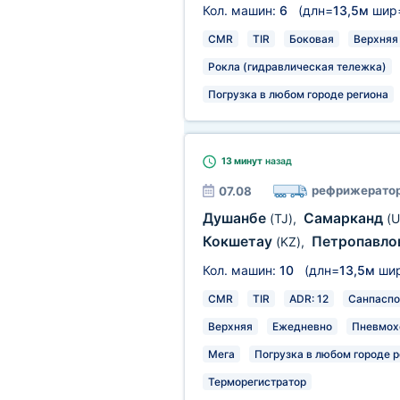
Кол. машин:
6
(длн=
13,5м
шир
CMR
TIR
Боковая
Верхняя
Рокла (гидравлическая тележка)
Погрузка в любом городе региона
13 минут
назад
рефрижерато
07.08
Душанбе
Самарканд
(TJ)
,
(U
Кокшетау
Петропавло
(KZ)
,
Кол. машин:
10
(длн=
13,5м
ши
CMR
TIR
ADR: 12
Санпаспо
Верхняя
Ежедневно
Пневмох
Мега
Погрузка в любом городе р
Терморегистратор