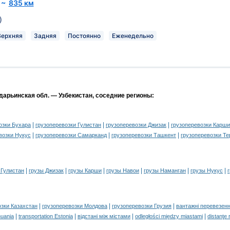
~
835 км
)
Верхняя
Задняя
Постоянно
Еженедельно
дарьинская обл. — Узбекистан, соседние регионы:
|
|
|
озки Бухара
грузоперевозки Гулистан
грузоперевозки Джизак
грузоперевозки Карши
|
|
|
возки Нукус
грузоперевозки Самарканд
грузоперевозки Ташкент
грузоперевозки Т
|
|
|
|
|
|
 Гулистан
грузы Джизак
грузы Карши
грузы Навои
грузы Наманган
грузы Нукус
|
|
|
озки Казахстан
грузоперевозки Молдова
грузоперевозки Грузия
вантажні перевезенн
|
|
|
|
huania
transportation Estonia
відстані між містами
odległości między miastami
distanţe 