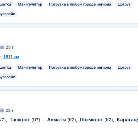
шетка
Манипулятор
Погрузка в любом городе региона
Догруз
ругорейс
23 т
~
1611 км
шетка
Манипулятор
Погрузка в любом городе региона
Догруз
ругорейс
23 т
Ташкент
Алматы
Шымкент
Караган
KZ)
,
(UZ)
—
(KZ)
,
(KZ)
,