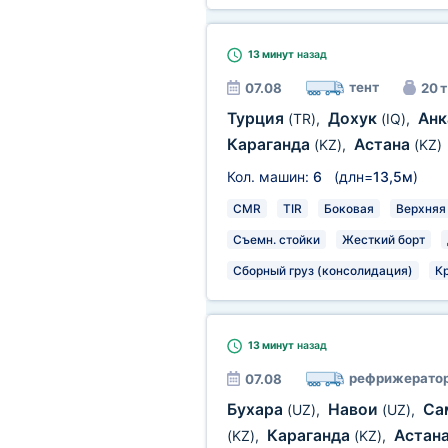
13 минут
назад
тент
07.08
20 т
Турция
Дохук
Анк
(TR)
,
(IQ)
,
Караганда
Астана
(KZ)
,
(KZ)
Кол. машин:
6
(длн=
13,5м
)
CMR
TIR
Боковая
Верхняя
Съемн. стойки
Жесткий борт
Сборный груз (консолидация)
К
13 минут
назад
рефрижерато
07.08
Бухара
Навои
Са
(UZ)
,
(UZ)
,
Караганда
Астан
(KZ)
,
(KZ)
,