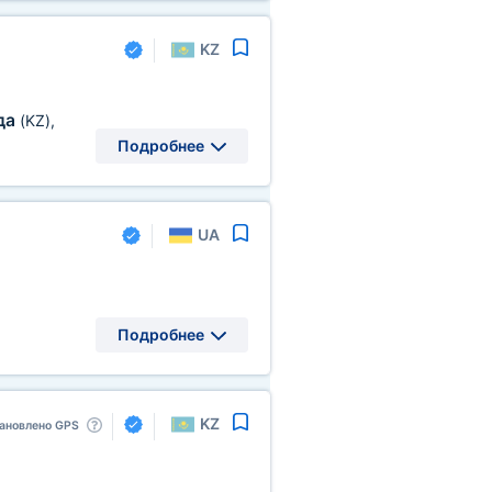
KZ
да
(KZ)
,
Подробнее
UA
Подробнее
KZ
ановлено GPS