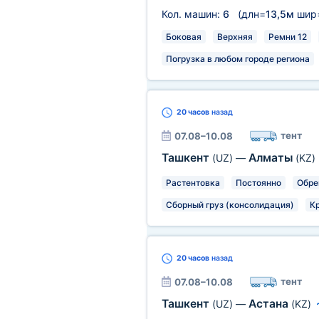
Кол. машин:
6
(длн=
13,5м
шир
Боковая
Верхняя
Ремни 12
Погрузка в любом городе региона
20 часов
назад
тент
07.08–10.08
Ташкент
Алматы
(UZ)
—
(KZ)
Растентовка
Постоянно
Обре
Сборный груз (консолидация)
К
20 часов
назад
тент
07.08–10.08
Ташкент
Астана
(UZ)
—
(KZ)