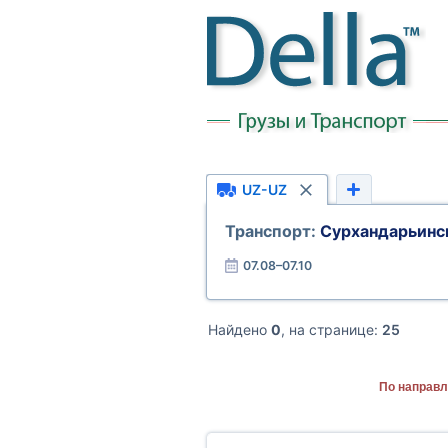
UZ-UZ
Транспорт:
Сурхандарьинс
07.08–07.10
Найдено
0
, на странице:
25
По направл