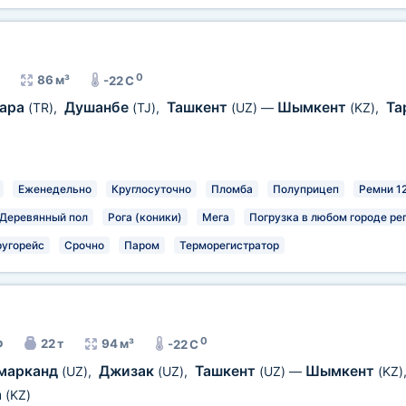
0
86 м³
-22 C
ара
Душанбе
Ташкент
Шымкент
Та
(TR)
,
(TJ)
,
(UZ)
—
(KZ)
,
Еженедельно
Круглосуточно
Пломба
Полуприцеп
Ремни 1
Деревянный пол
Рога (коники)
Мега
Погрузка в любом городе ре
ругорейс
Срочно
Паром
Терморегистратор
0
р
22 т
94 м³
-22 C
марканд
Джизак
Ташкент
Шымкент
(UZ)
,
(UZ)
,
(UZ)
—
(KZ)
а
(KZ)