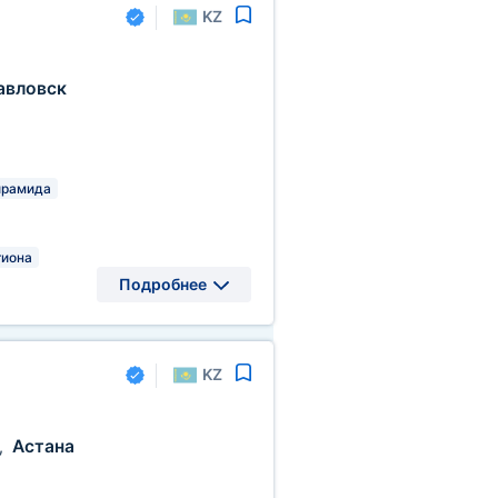
KZ
авловск
рамида
гиона
Подробнее
KZ
Астана
,