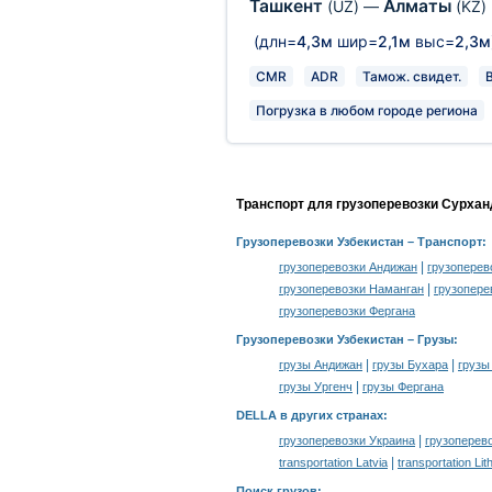
Ташкент
Алматы
(UZ)
—
(KZ)
(длн=
4,3м
шир=
2,1м
выс=
2,3м
CMR
ADR
Тамож. свидет.
Погрузка в любом городе региона
Транспорт для грузоперевозки Сурхан
Грузоперевозки Узбекистан
– Транспорт:
|
грузоперевозки Андижан
грузоперев
|
грузоперевозки Наманган
грузопере
грузоперевозки Фергана
Грузоперевозки Узбекистан –
Грузы
:
|
|
грузы Андижан
грузы Бухара
грузы
|
грузы Ургенч
грузы Фергана
DELLA в других странах
:
|
грузоперевозки Украина
грузоперев
|
transportation Latvia
transportation Lit
Поиск грузов
: