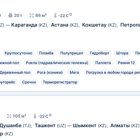
0
р
20 т
86 м³
-22 C
Караганда
Астана
Кокшетау
Петроп
Z)
—
(KZ)
,
(KZ)
,
(KZ)
,
Круглосуточно
Пломба
Полуприцеп
Гидроборт
Штора
Пи
ижной пол
Рокла (гидравлическая тележка)
Паллета
Ремни 12
Деревянный пол
Рога (коники)
Мега
Погрузка в любом городе ре
ругорейс
Срочно
Терморегистратор
0
105 м³
-22 C
Душанбе
Ташкент
Шымкент
Алматы
(TJ)
,
(UZ)
—
(KZ)
,
(KZ)
ар
(KZ)