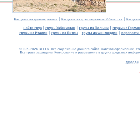
|
|
Расценки на грузоперевозки
Расценки на грузоперевозки Узбекистан
Расценк
|
|
|
найти груз
грузы Узбекистан
грузы из Польши
грузы из Герма
|
|
|
грузы из Италии
грузы из Литвы
грузы из Финляндии
перевезти 
©1995–2026 DELLA. Все содержание данного сайта, включая оформление, стил
Все права защищены.
Копирование и размещение в других средствах информа
0.19(aws4)
070826-01:29:52
ДЕЛЛА®