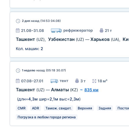
2 дня
назад (14:53 04.08)
рефрижератор
21.08–31.08
21 т
Ташкент
Узбекистан
Харьков
Ки
(UZ)
,
(UZ)
—
(UA)
,
Кол. машин:
2
1 неделю
назад (05:18 30.07)
тент
07.08–27.01
3 т
18 м³
Ташкент
Алматы
(UZ)
—
(KZ)
~
835 км
(длн=
4,3м
шир=
2,1м
выс=
2,3м
)
CMR
ADR
Тамож. свидет.
Верхняя
Задняя
Посто
Погрузка в любом городе региона