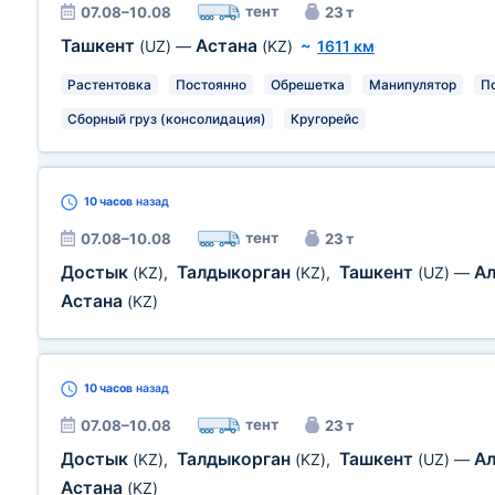
тент
07.08–10.08
23 т
Ташкент
Астана
(UZ)
—
(KZ)
~
1611 км
Растентовка
Постоянно
Обрешетка
Манипулятор
П
Сборный груз (консолидация)
Кругорейс
10 часов
назад
тент
07.08–10.08
23 т
Достык
Талдыкорган
Ташкент
А
(KZ)
,
(KZ)
,
(UZ)
—
Астана
(KZ)
10 часов
назад
тент
07.08–10.08
23 т
Достык
Талдыкорган
Ташкент
А
(KZ)
,
(KZ)
,
(UZ)
—
Астана
(KZ)