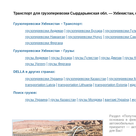
Транспорт для грузоперевозки Сырдарьинская обл. — Узбекистан, 
Грузоперевозки Узбекистан
– Транспорт:
|
|
грузоперевозки Андижан
грузоперевозки Бухара
грузоперевозки Гул
|
|
грузоперевозки Наманган
грузоперевозки Нукус
грузоперевозки Са
грузоперевозки Фергана
Грузоперевозки Узбекистан –
Грузы
:
|
|
|
|
грузы Андижан
грузы Бухара
грузы Гулистан
грузы Джизак
грузы 
|
грузы Ургенч
грузы Фергана
DELLA в других странах
:
|
|
грузоперевозки Украина
грузоперевозки Казахстан
грузоперевозки 
|
|
|
transportation Latvia
transportation Lithuania
transportation Estonia
від
Поиск грузов
:
|
|
|
|
грузы Украина
грузы Казахстан
грузы Молдова
вантажі Україна
жү
Раздел «Попутн
основана в фев
автомобильны
приоритет — акт
для Вас!