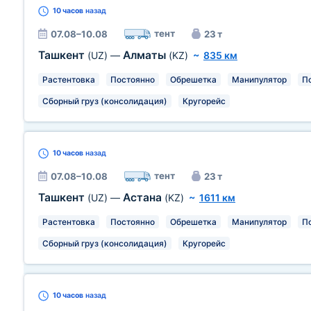
10 часов
назад
тент
07.08–10.08
23 т
Ташкент
Алматы
(UZ)
—
(KZ)
~
835 км
Растентовка
Постоянно
Обрешетка
Манипулятор
П
Сборный груз (консолидация)
Кругорейс
10 часов
назад
тент
07.08–10.08
23 т
Ташкент
Астана
(UZ)
—
(KZ)
~
1611 км
Растентовка
Постоянно
Обрешетка
Манипулятор
П
Сборный груз (консолидация)
Кругорейс
10 часов
назад