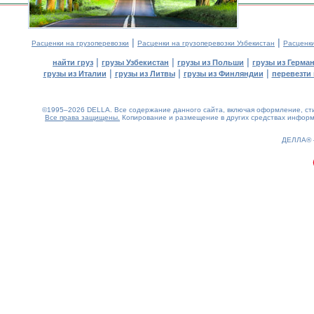
|
|
Расценки на грузоперевозки
Расценки на грузоперевозки Узбекистан
Расценк
|
|
|
найти груз
грузы Узбекистан
грузы из Польши
грузы из Герма
|
|
|
грузы из Италии
грузы из Литвы
грузы из Финляндии
перевезти 
©1995–2026 DELLA. Все содержание данного сайта, включая оформление, стил
Все права защищены.
Копирование и размещение в других средствах информа
0.53(aws3)
090826-06:06:02
ДЕЛЛА®