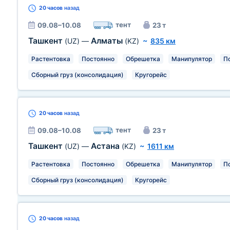
20 часов
назад
тент
09.08–10.08
23 т
Ташкент
Алматы
(UZ)
—
(KZ)
~
835 км
Растентовка
Постоянно
Обрешетка
Манипулятор
П
Сборный груз (консолидация)
Кругорейс
20 часов
назад
тент
09.08–10.08
23 т
Ташкент
Астана
(UZ)
—
(KZ)
~
1611 км
Растентовка
Постоянно
Обрешетка
Манипулятор
П
Сборный груз (консолидация)
Кругорейс
20 часов
назад