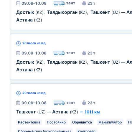
тент
09.08–10.08
23 т
Достык
Талдыкорган
Ташкент
А
(KZ)
,
(KZ)
,
(UZ)
—
Астана
(KZ)
20 часов
назад
тент
09.08–10.08
23 т
Достык
Талдыкорган
Ташкент
А
(KZ)
,
(KZ)
,
(UZ)
—
Астана
(KZ)
20 часов
назад
тент
09.08–10.08
23 т
Ташкент
Астана
(UZ)
—
(KZ)
~
1611 км
Растентовка
Постоянно
Обрешетка
Манипулятор
П
Сборный груз (консолидация)
Кругорейс