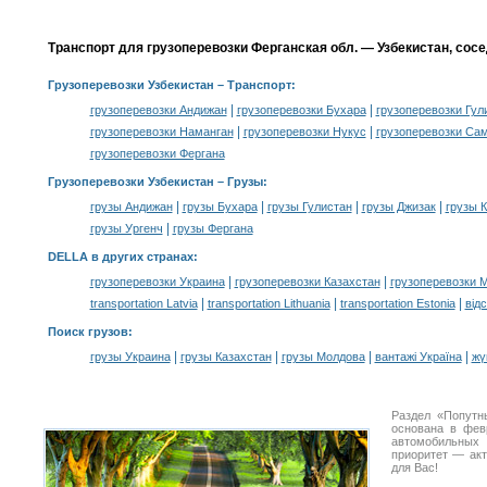
Транспорт для грузоперевозки Ферганская обл. — Узбекистан, сос
Грузоперевозки Узбекистан
– Транспорт:
|
|
грузоперевозки Андижан
грузоперевозки Бухара
грузоперевозки Гул
|
|
грузоперевозки Наманган
грузоперевозки Нукус
грузоперевозки Са
грузоперевозки Фергана
Грузоперевозки Узбекистан –
Грузы
:
|
|
|
|
грузы Андижан
грузы Бухара
грузы Гулистан
грузы Джизак
грузы 
|
грузы Ургенч
грузы Фергана
DELLA в других странах
:
|
|
грузоперевозки Украина
грузоперевозки Казахстан
грузоперевозки 
|
|
|
transportation Latvia
transportation Lithuania
transportation Estonia
від
Поиск грузов
:
|
|
|
|
грузы Украина
грузы Казахстан
грузы Молдова
вантажі Україна
жү
Раздел «Попутн
основана в фев
автомобильны
приоритет — акт
для Вас!