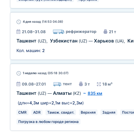
4 дня
назад (14:53 04.08)
рефрижератор
21.08–31.08
21 т
Ташкент
Узбекистан
Харьков
Ки
(UZ)
,
(UZ)
—
(UA)
,
Кол. машин:
2
1 неделю
назад (05:18 30.07)
тент
09.08–27.01
3 т
18 м³
Ташкент
Алматы
(UZ)
—
(KZ)
~
835 км
(длн=
4,3м
шир=
2,1м
выс=
2,3м
)
CMR
ADR
Тамож. свидет.
Верхняя
Задняя
Посто
Погрузка в любом городе региона