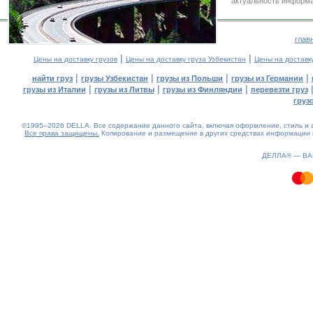
актуальность информа
глав
|
|
Цены на доставку грузов
Цены на доставку груза Узбекистан
Цены на доставк
|
|
|
|
найти груз
грузы Узбекистан
грузы из Польши
грузы из Германии
|
|
|
грузы из Италии
грузы из Литвы
грузы из Финляндии
перевезти груз
груз
©1995–2026 DELLA. Все содержание данного сайта, включая оформление, стиль и а
Все права защищены.
Копирование и размещение в других средствах информации и
1.95(aws2)
070826-16:04:56
ДЕЛЛА® —
В