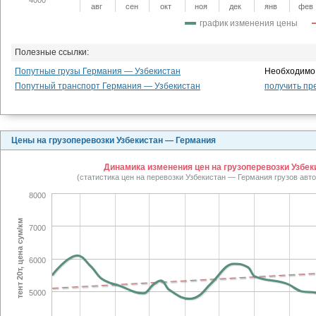
авг
сен
окт
ноя
дек
янв
фев
график изменения цены
Полезные ссылки:
Попутные грузы Германия — Узбекистан
Необходимо 
Попутный транспорт Германия — Узбекистан
получить пр
Цены на грузоперевозки Узбекистан — Германия
Динамика изменения цен на грузоперевозки Узбеки
(статистика цен на перевозки Узбекистан — Германия грузов ав
8000
тент 20т, цена сум/км
7000
6000
5000