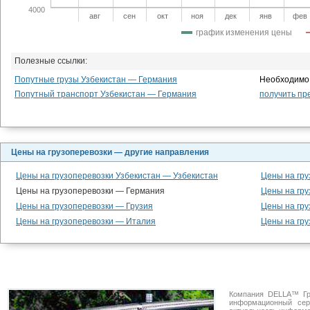
4000
авг
сен
окт
ноя
дек
янв
фев
график изменения цены
Полезные ссылки:
Попутные грузы Узбекистан — Германия
Необходимо 
Попутный транспорт Узбекистан — Германия
получить пр
Цены на грузоперевозки — другие направления
Цены на грузоперевозки Узбекистан — Узбекистан
Цены на гру
Цены на грузоперевозки — Германия
Цены на гру
Цены на грузоперевозки — Грузия
Цены на гр
Цены на грузоперевозки — Италия
Цены на гру
Компания DELLA™ Гр
информационный се