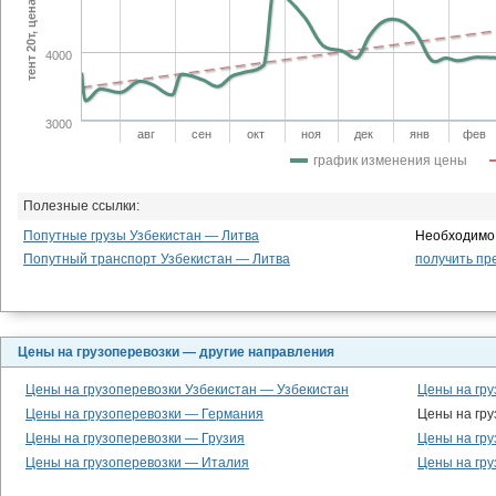
тент 20т, цена сум/км
4000
3000
авг
сен
окт
ноя
дек
янв
фев
график изменения цены
Полезные ссылки:
Попутные грузы Узбекистан — Литва
Необходимо 
Попутный транспорт Узбекистан — Литва
получить пр
Цены на грузоперевозки — другие направления
Цены на грузоперевозки Узбекистан — Узбекистан
Цены на гру
Цены на грузоперевозки — Германия
Цены на гру
Цены на грузоперевозки — Грузия
Цены на гр
Цены на грузоперевозки — Италия
Цены на гру