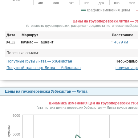
авг
сен
окт
ноя
дек
янв
фев
график изменения цены
Цены на грузоперевозки Литва — У
(стоимость грузоперевозки, расценки - среднестатистическая выборк
Дата
Маршрут
Расстояние
04.12
Каунас — Ташкент
~
4379 км
Полезные ссылки:
Попутные грузы Литва — Узбекистан
Необходимо 
Попутный транспорт Литва — Узбекистан
получить пр
Цены на грузоперевозки Узбекистан — Литва
Динамика изменения цен на грузоперевозки Узбе
(статистика цен на перевозки Узбекистан — Литва грузов авто
6000
5000