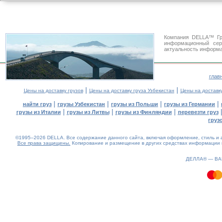
Компания DELLA™ Гр
информационный се
актуальность информа
глав
|
|
Цены на доставку грузов
Цены на доставку груза Узбекистан
Цены на доставк
|
|
|
|
найти груз
грузы Узбекистан
грузы из Польши
грузы из Германии
|
|
|
грузы из Италии
грузы из Литвы
грузы из Финляндии
перевезти груз
груз
©1995–2026 DELLA. Все содержание данного сайта, включая оформление, стиль и а
Все права защищены.
Копирование и размещение в других средствах информации и
1.79(aws4)
100826-11:52:58
ДЕЛЛА® —
В