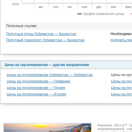
6000
авг
сен
окт
ноя
дек
янв
фев
график изменения цены
Полезные ссылки:
Попутные грузы Узбекистан — Казахстан
Необходимо 
Попутный транспорт Узбекистан — Казахстан
получить пр
Цены на грузоперевозки — другие направления
Цены на грузоперевозки Узбекистан — Узбекистан
Цены на гру
Цены на грузоперевозки — Германия
Цены на гру
Цены на грузоперевозки — Грузия
Цены на гр
Цены на грузоперевозки — Италия
Цены на гру
Компания DELLA™ Гр
информационный се