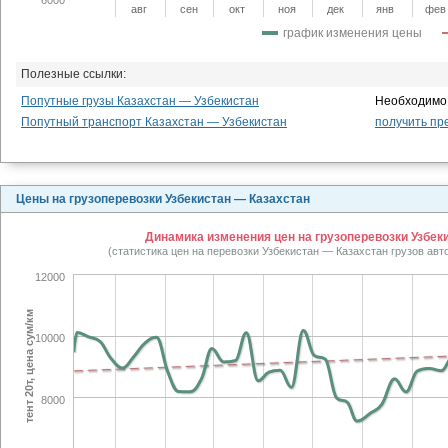
авг
сен
окт
ноя
дек
янв
фев
график изменения цены
Полезные ссылки:
Попутные грузы Казахстан — Узбекистан
Необходимо 
Попутный транспорт Казахстан — Узбекистан
получить пр
Цены на грузоперевозки Узбекистан — Казахстан
Динамика изменения цен на грузоперевозки Узбеки
(статистика цен на перевозки Узбекистан — Казахстан грузов ав
12000
тент 20т, цена сум/км
10000
8000