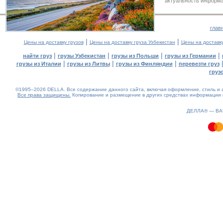
актуальность информа
глав
|
|
Цены на доставку грузов
Цены на доставку груза Узбекистан
Цены на доставк
|
|
|
|
найти груз
грузы Узбекистан
грузы из Польши
грузы из Германии
|
|
|
грузы из Италии
грузы из Литвы
грузы из Финляндии
перевезти груз
груз
©1995–2026 DELLA. Все содержание данного сайта, включая оформление, стиль и а
Все права защищены.
Копирование и размещение в других средствах информации и
1.45(aws4)
060826-10:34:58
ДЕЛЛА® —
В